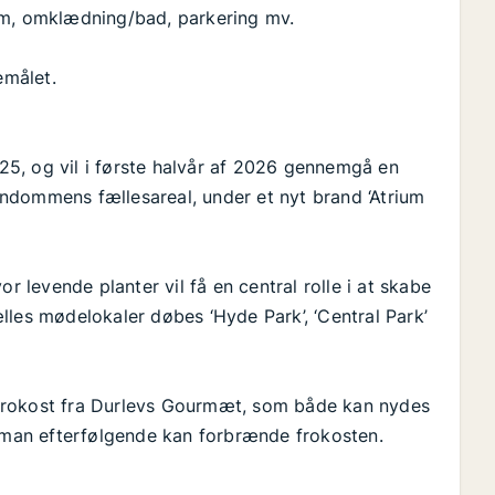
um, omklædning/bad, parkering mv.
emålet.
5, og vil i første halvår af 2026 gennemgå en
ndommens fællesareal, under et nyt brand ‘Atrium
r levende planter vil få en central rolle i at skabe
lles mødelokaler døbes ‘Hyde Park’, ‘Central Park’
frokost fra Durlevs Gourmæt, som både kan nydes
r man efterfølgende kan forbrænde frokosten.