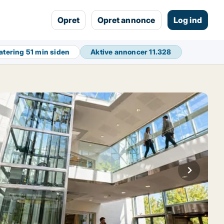
Opret
Opret annonce
Log ind
atering
51 min siden
Aktive annoncer
11.328