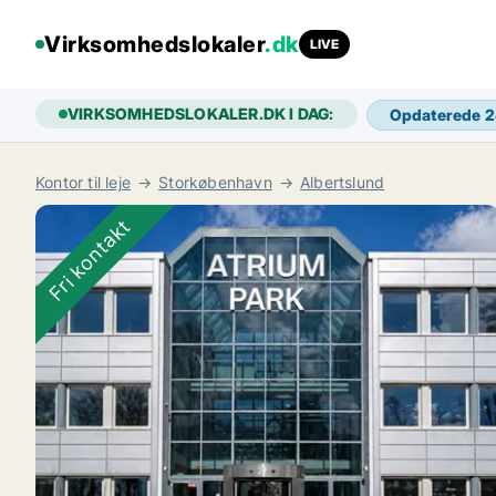
Virksomhedslokaler
.dk
LIVE
VIRKSOMHEDSLOKALER.DK I DAG:
Opdaterede 
Kontor til leje
Storkøbenhavn
Albertslund
Fri kontakt