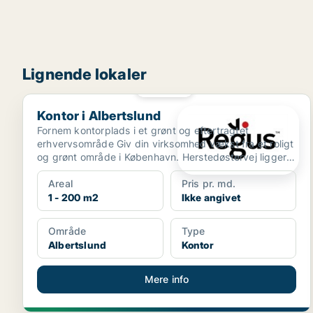
Lignende lokaler
PLATIN
Kontor i Albertslund
Kontor i Albertslund
Fornem kontorplads i et grønt og eftertragtet
erhvervsområde Giv din virksomhed vækst fra et roligt
og grønt område i København. Herstedøstervej ligger
på e...
Areal
Pris pr. md.
1 - 200 m2
Ikke angivet
Område
Type
Albertslund
Kontor
Mere info