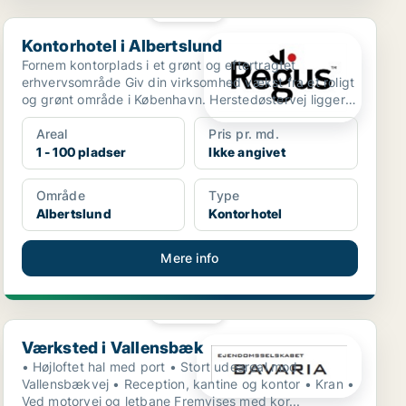
PLATIN
Kontorhotel i Albertslund
Kontorhotel i Albertslund
Fornem kontorplads i et grønt og eftertragtet
erhvervsområde Giv din virksomhed vækst fra et roligt
og grønt område i København. Herstedøstervej ligger
på e...
Areal
Pris pr. md.
1 - 100 pladser
Ikke angivet
Område
Type
Albertslund
Kontorhotel
Mere info
PLATIN
Værksted i Vallensbæk
Værksted i Vallensbæk
• Højloftet hal med port • Stort udeareal mod
Vallensbækvej • Reception, kantine og kontor • Kran •
Ved motorvej og letbane Fremvises med kor...