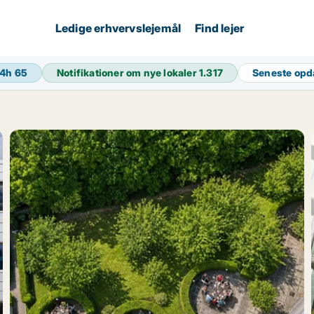
Ledige erhvervslejemål
Find lejer
24h
65
Notifikationer om nye lokaler
1.317
Seneste opd