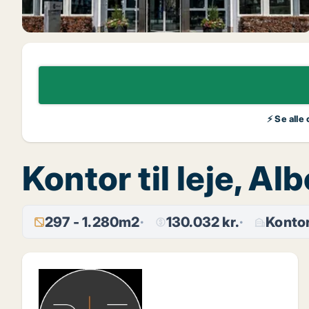
⚡ Se alle
Kontor til leje, Al
297 - 1.280m2
130.032 kr.
Konto