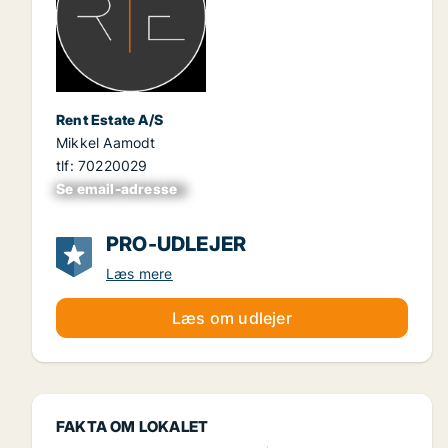
Rent Estate A/S
Mikkel Aamodt
tlf: 70220029
Se email-adresse
xxxxxxxxxxxxxxxx
PRO-UDLEJER
Læs mere
Læs om udlejer
FAKTA OM LOKALET