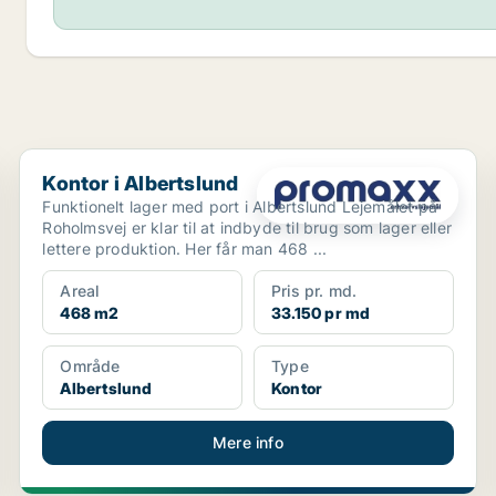
Kontor i Albertslund
Kontor i Albertslund
Funktionelt lager med port i Albertslund Lejemålet på
Roholmsvej er klar til at indbyde til brug som lager eller
lettere produktion. Her får man 468 ...
Areal
Pris pr. md.
468 m2
33.150 pr md
Område
Type
Albertslund
Kontor
Mere info