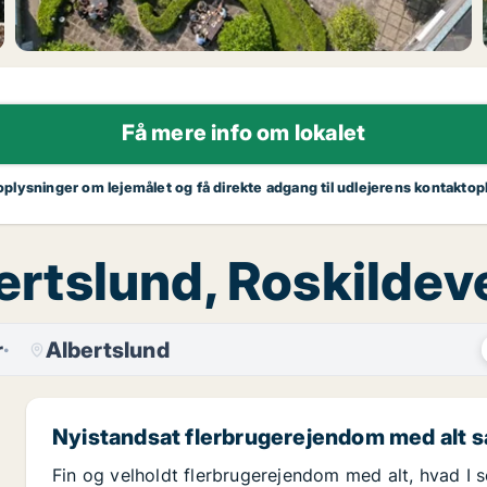
Få mere info om lokalet
 oplysninger om lejemålet og få direkte adgang til udlejerens kontaktop
bertslund, Roskildev
r
Albertslund
Nyistandsat flerbrugerejendom med alt s
Fin og velholdt flerbrugerejendom med alt, hvad I s