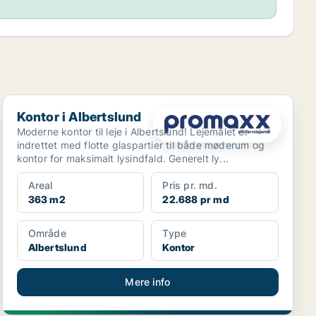
Kontor i Albertslund
Kontor i Albertslund
Moderne kontor til leje i Albertslund! Lejemålet er
indrettet med flotte glaspartier til både møderum og
kontor for maksimalt lysindfald. Generelt ly...
Areal
Pris pr. md.
363 m2
22.688 pr md
Område
Type
Albertslund
Kontor
Mere info