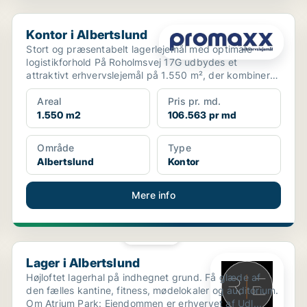
Kontor i Albertslund
Kontor i Albertslund
Stort og præsentabelt lagerlejemål med optimale
logistikforhold På Roholmsvej 17G udbydes et
attraktivt erhvervslejemål på 1.550 m², der kombinerer
r...
Areal
Pris pr. md.
1.550 m2
106.563 pr md
Område
Type
Albertslund
Kontor
Mere info
PLATIN
Lager i Albertslund
Lager i Albertslund
Højloftet lagerhal på indhegnet grund. Få glæde af
den fælles kantine, fitness, mødelokaler og auditorium.
Om Atrium Park: Ejendommen er erhvervet af Udl...