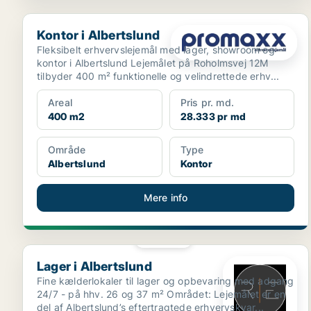
Kontor i Albertslund
Kontor i Albertslund
Fleksibelt erhvervslejemål med lager, showroom og
kontor i Albertslund Lejemålet på Roholmsvej 12M
tilbyder 400 m² funktionelle og velindrettede erhv...
Areal
Pris pr. md.
400 m2
28.333 pr md
Område
Type
Albertslund
Kontor
Mere info
PLATIN
Lager i Albertslund
Lager i Albertslund
Fine kælderlokaler til lager og opbevaring med adgang
24/7 - på hhv. 26 og 37 m² Området: Lejemålet er en
del af Albertslund’s eftertragtede erhvervskvar...