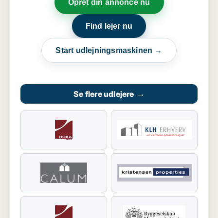
Opret din annonce nu
Find lejer nu
Start udlejningsmaskinen →
Se flere udlejere
→