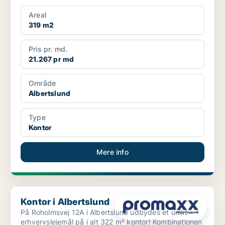
Areal
319 m2
Pris pr. md.
21.267 pr md
Område
Albertslund
Type
Kontor
Mere info
Kontor i Albertslund
Kontor i Albertslund
På Roholmsvej 12A i Albertslund udbydes et unikt
erhvervslejemål på i alt 322 m² kontor! Kombinationen