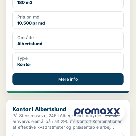
180 m2
Pris pr. md.
10.500 pr md
Område
Albertslund
Type
Kontor
Mere info
Kontor i Albertslund
Kontor i Albertslund
På Stensmosevej 24F i Albertslund udbydes et unikt
erhvervslejemål på i alt 290 m² kontor! Kombinationen
af effektive kvadratmeter og præsentable arbej...