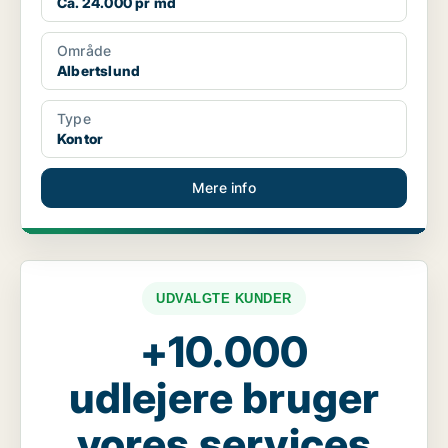
Ca. 24.000 pr md
Område
Albertslund
Type
Kontor
Mere info
UDVALGTE KUNDER
+10.000
udlejere bruger
vores services