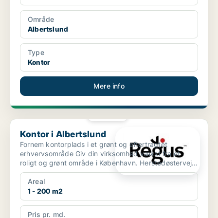
Område
Albertslund
Type
Kontor
Mere info
PLATIN
Kontor i Albertslund
Kontor i Albertslund
Fornem kontorplads i et grønt og eftertragtet
erhvervsområde Giv din virksomhed vækst fra et
roligt og grønt område i København. Herstedøstervej
ligger på e...
Areal
1 - 200 m2
Pris pr. md.