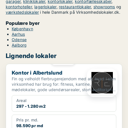
garager
,
kliniklokaler
,
kontorlokaler
,
kontorfællesskaber
,
kontorhoteller
,
lagerlokaler
,
restaurantlokaler
,
showrooms
og
værkstedslokaler
i hele Danmark på Virksomhedslokaler.dk.
Populære byer
København
Aarhus
Odense
Aalborg
Lignende lokaler
PLATIN
Kontor i Albertslund
Kontor i Albertslund
Fin og velholdt flerbrugerejendom med alt, hvad I som
virksomhed har brug for: fitness, kantine,
mødelokaler, gode udendørsarealer, stort auditorium,
omklædn...
Areal
297 - 1.280 m2
Pris pr. md.
98.590 pr md