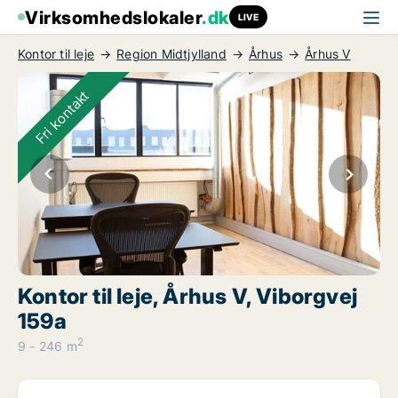
Virksomhedslokaler
.dk
LIVE
Kontor til leje
Region Midtjylland
Århus
Århus V
Fri kontakt
Kontor til leje, Århus V, Viborgvej
159a
2
9 - 246 m