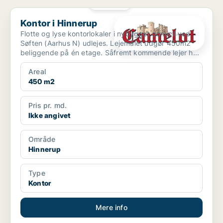
PLATIN
Kontor i Hinnerup
Kontor i Hinnerup
Flotte og lyse kontorlokaler i nybygget domicil ved
Søften (Aarhus N) udlejes. Lejemålet udgør 450m2
beliggende på én etage. Såfremt kommende lejer h...
Areal
450 m2
Pris pr. md.
Ikke angivet
Område
Hinnerup
Type
Kontor
Mere info