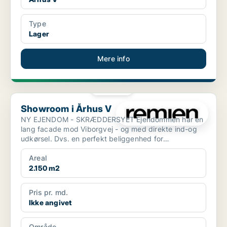
Type
Lager
Mere info
PLATIN
Showroom i Århus V
Showroom i Århus V
NY EJENDOM - SKRÆDDERSYET Ejendommen har en
lang facade mod Viborgvej - og med direkte ind-og
udkørsel. Dvs. en perfekt beliggenhed for
virksomheden, som...
Areal
2.150 m2
Pris pr. md.
Ikke angivet
Område