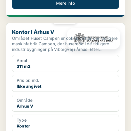
Mere info
PLATIN
Kontor i Århus V
Kontor i Århus V
Området Huset Campen er opkaldt efter den tidligere
maskinfabrik Campen, der huserede i de tidligere
industribygninger på Viborgvej i Århus. Efter
omfatte...
Areal
311 m2
Pris pr. md.
Ikke angivet
Område
Århus V
Type
Kontor