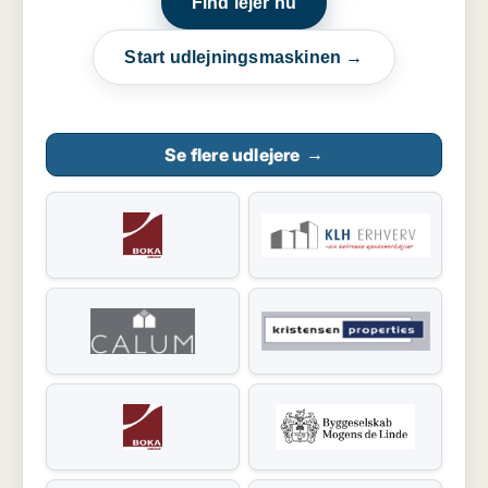
Find lejer nu
Start udlejningsmaskinen →
Se flere udlejere
→