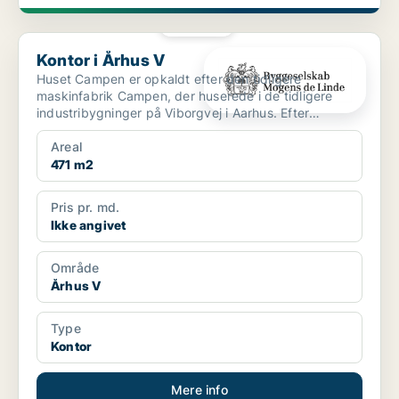
PLATIN
Kontor i Århus V
Kontor i Århus V
Huset Campen er opkaldt efter den tidligere
maskinfabrik Campen, der huserede i de tidligere
industribygninger på Viborgvej i Aarhus. Efter
omfattende istand...
Areal
471 m2
Pris pr. md.
Ikke angivet
Område
Århus V
Type
Kontor
Mere info