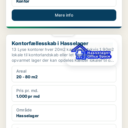
Kontor
Mere info
PLATIN
Kontorfællesskab i Hasselager
Kontorfællesskab i Hasselager
13 Lyse kontorer hver 20m2 kan lejes stykvis 1 90m2
lokale til kontorlandskab eller let værksted 200m2
opvarmet lager der kan opdeles Kælder lokaler til o...
Areal
20 - 80 m2
Pris pr. md.
1.000 pr md
Område
Hasselager