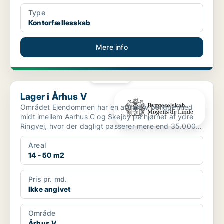
Type
Kontorfællesskab
Mere info
PLATIN
Lager i Århus V
Lager i Århus V
Området Ejendommen har en attraktiv beliggenhed
midt imellem Aarhus C og Skejby på hjørnet af ydre
Ringvej, hvor der dagligt passerer mere end 35.000
bile...
Areal
14 - 50 m2
Pris pr. md.
Ikke angivet
Område
Århus V