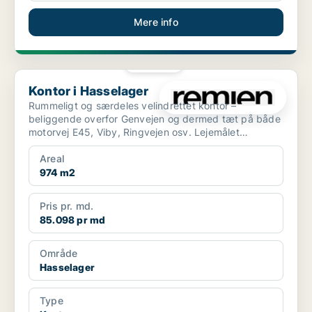
Mere info
PLATIN
Kontor i Hasselager
Kontor i Hasselager
Rummeligt og særdeles velindrettet kontor –
beliggende overfor Genvejen og dermed tæt på både
motorvej E45, Viby, Ringvejen osv. Lejemålet
indeholder bl.a...
Areal
974 m2
Pris pr. md.
85.098 pr md
Område
Hasselager
Type