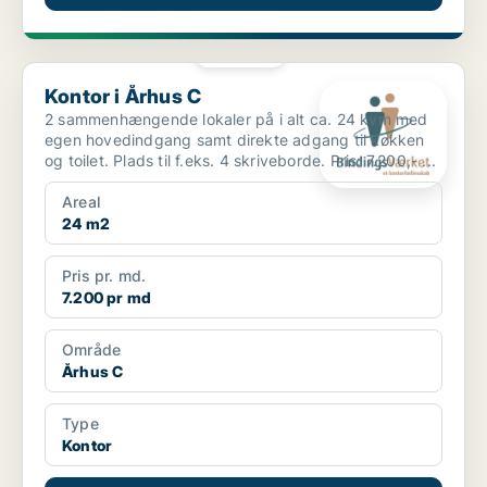
PLATIN
Kontor i Århus C
Kontor i Århus C
2 sammenhængende lokaler på i alt ca. 24 kvm med
egen hovedindgang samt direkte adgang til køkken
og toilet. Plads til f.eks. 4 skriveborde. Pris: 7.200,- ...
Areal
24 m2
Pris pr. md.
7.200 pr md
Område
Århus C
Type
Kontor