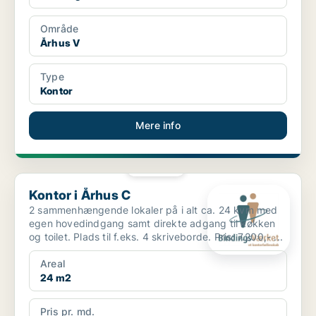
Område
Århus V
Type
Kontor
Mere info
PLATIN
Kontor i Århus C
Kontor i Århus C
2 sammenhængende lokaler på i alt ca. 24 kvm med
egen hovedindgang samt direkte adgang til køkken
og toilet. Plads til f.eks. 4 skriveborde. Pris: 7.200,- ...
Areal
24 m2
Pris pr. md.