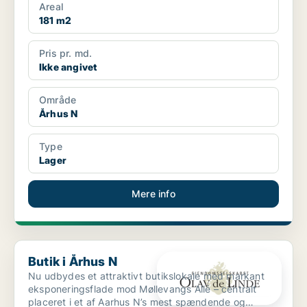
Areal
181 m2
Pris pr. md.
Ikke angivet
Område
Århus N
Type
Lager
Mere info
Butik i Århus N
Butik i Århus N
Nu udbydes et attraktivt butikslokale med markant
eksponeringsflade mod Møllevangs Allé – centralt
placeret i et af Aarhus N’s mest spændende og