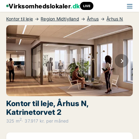
Virksomhedslokaler
.dk
LIVE
Kontor til leje
Region Midtjylland
Århus
Århus N
Kontor til leje, Århus N,
Katrinetorvet 2
2
325 m
37.917 kr. per måned