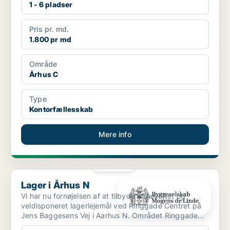
1 - 6 pladser
Pris pr. md.
1.800 pr md
Område
Århus C
Type
Kontorfællesskab
Mere info
PLATIN
Lager i Århus N
Lager i Århus N
Vi har nu fornøjelsen af at tilbyde et højloftet og
veldisponeret lagerlejemål ved Ringgade Centret på
Jens Baggesens Vej i Aarhus N. Området Ringgade...