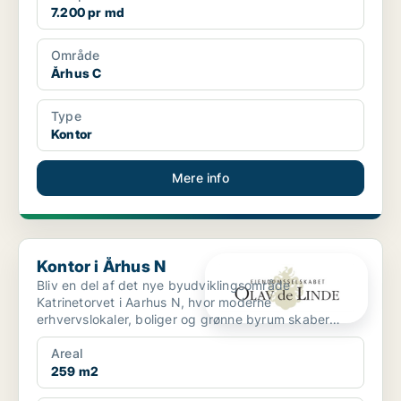
7.200 pr md
Område
Århus C
Type
Kontor
Mere info
Kontor i Århus N
Kontor i Århus N
Bliv en del af det nye byudviklingsområde
Katrinetorvet i Aarhus N, hvor moderne
erhvervslokaler, boliger og grønne byrum skaber
inspirerende rammer for virk...
Areal
259 m2