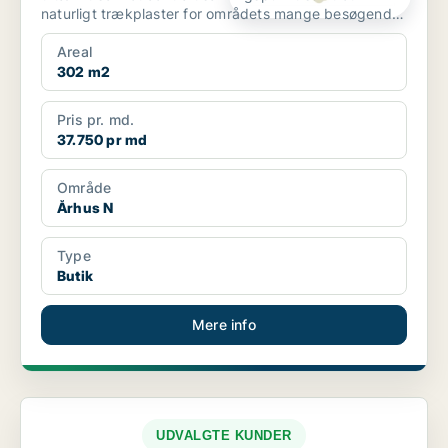
naturligt trækplaster for områdets mange besøgende.
Lokale...
Areal
302 m2
Pris pr. md.
37.750 pr md
Område
Århus N
Type
Butik
Mere info
UDVALGTE KUNDER