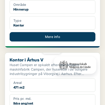
Område
Hinnerup
Type
Kontor
Mere info
PLATIN
Kontor i Århus V
Kontor i Århus V
Huset Campen er opkaldt efter den tidligere
maskinfabrik Campen, der huserede i de tidligere
industribygninger på Viborgvej i Aarhus. Efter
omfattende istand...
Areal
471 m2
Pris pr. md.
Ikke angivet