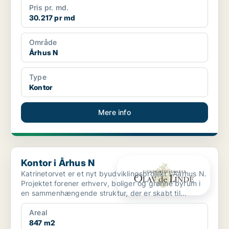
Pris pr. md.
30.217 pr md
Område
Århus N
Type
Kontor
Mere info
Kontor i Århus N
Kontor i Århus N
Katrinetorvet er et nyt byudviklingsprojekt i Aarhus N.
Projektet forener erhverv, boliger og grønne byrum i
en sammenhængende struktur, der er skabt til...
Areal
847 m2