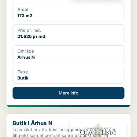
voksende byo...
Areal
173 m2
Pris pr. md.
21.625 pr md
Område
Århus N
Type
Butik
Mere info
Butik i Århus N
Butik i Århus N
Lejemålet er attraktivt beliggende i stueplan og er
tiltænkt som et centralt samlingspunkt samt et