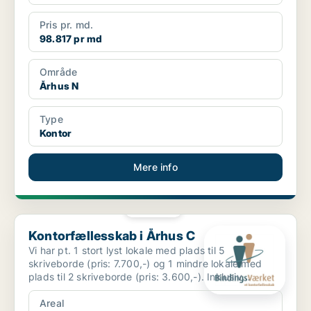
Pris pr. md.
98.817 pr md
Område
Århus N
Type
Kontor
Mere info
PLATIN
Kontorfællesskab i Århus C
Kontorfællesskab i Århus C
Vi har pt. 1 stort lyst lokale med plads til 5
skriveborde (pris: 7.700,-) og 1 mindre lokale med
plads til 2 skriveborde (pris: 3.600,-). Inklusiv
charmeren...
Areal