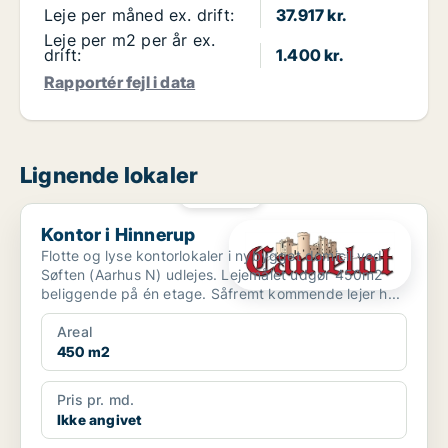
Leje per måned ex. drift:
37.917 kr.
Leje per m2 per år ex.
drift:
1.400 kr.
Rapportér fejl i data
Lignende lokaler
PLATIN
Kontor i Hinnerup
Kontor i Hinnerup
Flotte og lyse kontorlokaler i nybygget domicil ved
Søften (Aarhus N) udlejes. Lejemålet udgør 450m2
beliggende på én etage. Såfremt kommende lejer h...
Areal
450 m2
Pris pr. md.
Ikke angivet