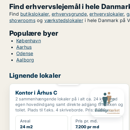
Find erhvervslejemål i hele Danmar
Find
butikslokaler
,
erhvervsgrunde
,
erhvervslokaler
,
g
showrooms
og
værkstedslokaler
i hele Danmark på V
Populære byer
København
Aarhus
Odense
Aalborg
Lignende lokaler
PLATIN
Kontor i Århus C
Kontor i Århus C
2 sammenhængende lokaler på i alt ca. 24 kvm med
egen hovedindgang samt direkte adgang til køkken og
toilet. Plads til f.eks. 4 skriveborde. Pris: 7.200,- ...
Areal
Pris pr. md.
24 m2
7.200 pr md