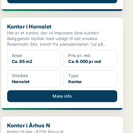
Kontor i Hornslet
Kontor i Hornslet
Her er et kontor, der vil imponere dine kunder!
Beliggende idyllisk med udsigt til det smukke
Rosenholm Slot, kendt fra julekalenderen ”Jul på
Slottet”. Lige...
Areal
Pris pr. md.
Ca. 85 m2
Ca. 6.000 pr md
Område
Type
Hornslet
Kontor
Mere info
Kontor i Århus N
Kontor i Århus N
Kontor til leje i 8200 Århus N