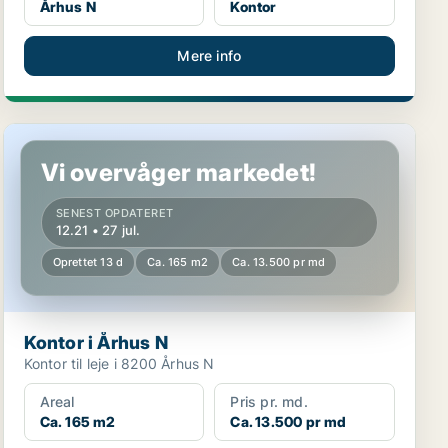
Århus N
Kontor
Mere info
Kontor i Århus N
Vi overvåger markedet!
SENEST OPDATERET
12.21 • 27 jul.
Oprettet 13 d
Ca. 165 m2
Ca. 13.500 pr md
Kontor i Århus N
Kontor til leje i 8200 Århus N
Areal
Pris pr. md.
Ca. 165 m2
Ca. 13.500 pr md