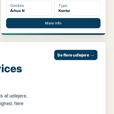
Område
Type
Århus N
Kontor
Mere info
Se flere udlejere
→
vices
s af udlejere,
ighed, flere