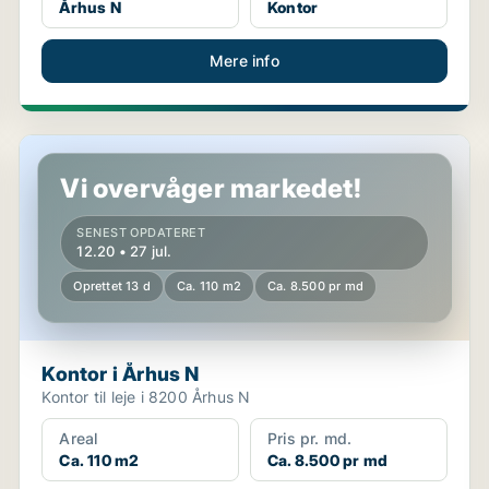
Århus N
Kontor
Mere info
Kontor i Århus N
Vi overvåger markedet!
SENEST OPDATERET
12.20 • 27 jul.
Oprettet 13 d
Ca. 110 m2
Ca. 8.500 pr md
Kontor i Århus N
Kontor til leje i 8200 Århus N
Areal
Pris pr. md.
Ca. 110 m2
Ca. 8.500 pr md