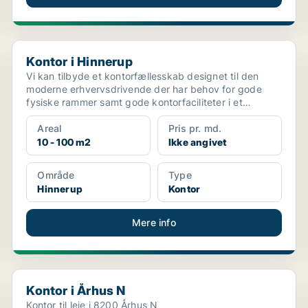
Kontor i Hinnerup
Kontor i Hinnerup
Vi kan tilbyde et kontorfællesskab designet til den
moderne erhvervsdrivende der har behov for gode
fysiske rammer samt gode kontorfaciliteter i et
levende o...
Areal
Pris pr. md.
10 - 100 m2
Ikke angivet
Område
Type
Hinnerup
Kontor
Mere info
Kontor i Århus N
Kontor i Århus N
Kontor til leje i 8200 Århus N