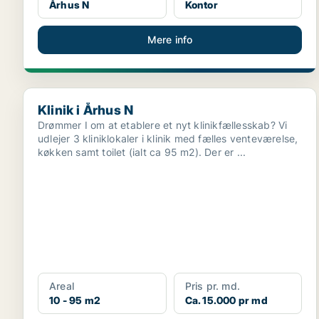
Århus N
Kontor
Mere info
Klinik i Århus N
Klinik i Århus N
Drømmer I om at etablere et nyt klinikfællesskab? Vi
udlejer 3 kliniklokaler i klinik med fælles venteværelse,
køkken samt toilet (ialt ca 95 m2). Der er ...
Areal
Pris pr. md.
10 - 95 m2
Ca. 15.000 pr md