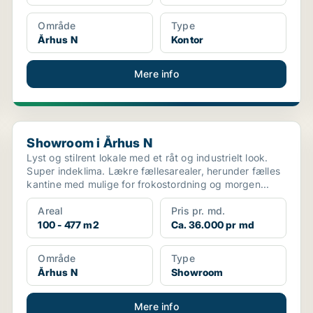
Område
Type
Århus N
Kontor
Mere info
Showroom i Århus N
Showroom i Århus N
Lyst og stilrent lokale med et råt og industrielt look.
Super indeklima. Lækre fællesarealer, herunder fælles
kantine med mulige for frokostordning og morgen...
Areal
Pris pr. md.
100 - 477 m2
Ca. 36.000 pr md
Område
Type
Århus N
Showroom
Mere info