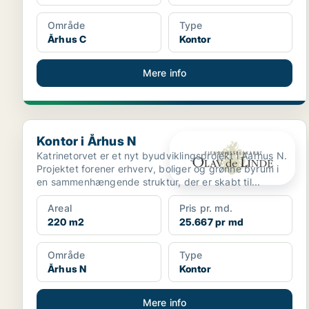
Område
Type
Århus C
Kontor
Mere info
Kontor i Århus N
Kontor i Århus N
Katrinetorvet er et nyt byudviklingsprojekt i Aarhus N.
Projektet forener erhverv, boliger og grønne byrum i
en sammenhængende struktur, der er skabt til...
Areal
Pris pr. md.
220 m2
25.667 pr md
Område
Type
Århus N
Kontor
Mere info