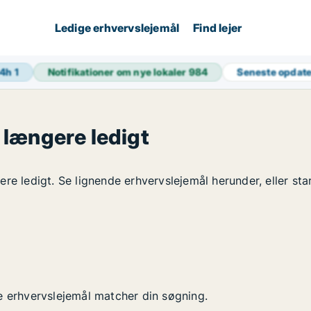
Ledige erhvervslejemål
Find lejer
24h
1
Notifikationer om nye lokaler
984
Seneste opdat
 længere ledigt
re ledigt. Se lignende erhvervslejemål herunder, eller sta
e erhvervslejemål matcher din søgning.