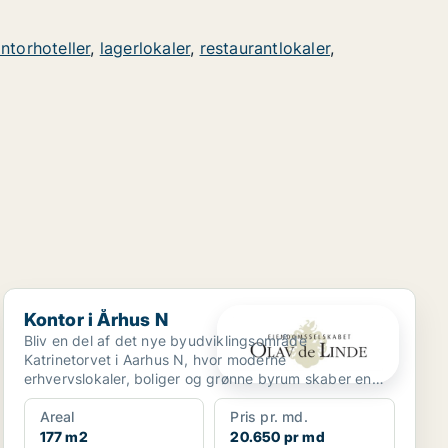
ntorhoteller
,
lagerlokaler
,
restaurantlokaler
,
Kontor i Århus N
Kontor i Århus N
Bliv en del af det nye byudviklingsområde
Katrinetorvet i Aarhus N, hvor moderne
erhvervslokaler, boliger og grønne byrum skaber en
levende og inspirerende r...
Areal
Pris pr. md.
177 m2
20.650 pr md