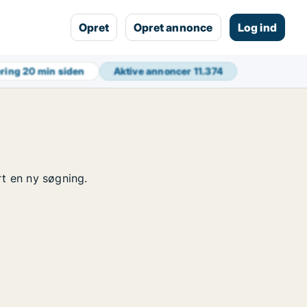
Opret
Opret annonce
Log ind
ering
20 min siden
Aktive annoncer
11.374
rt en ny søgning.