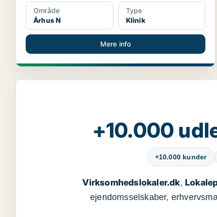
Område
Type
Århus N
Klinik
Mere info
+10.000 udle
+10.000 kunder
Virksomhedslokaler.dk
Lokalep
,
ejendomsselskaber, erhvervsmægl