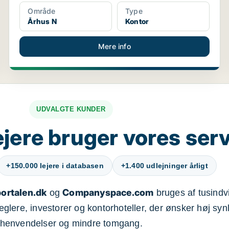
Område
Type
Århus N
Kontor
Mere info
UDVALGTE KUNDER
jere bruger vores ser
+150.000 lejere i databasen
+1.400 udlejninger årligt
ortalen.dk
Companyspace.com
og
bruges af tusindvi
ere, investorer og kontorhoteller, der ønsker høj synl
henvendelser og mindre tomgang.