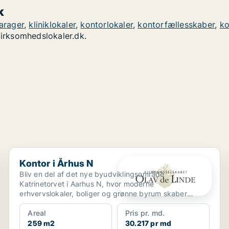
k
arager
,
kliniklokaler
,
kontorlokaler
,
kontorfællesskaber
,
ko
irksomhedslokaler.dk.
Kontor i Århus N
Kontor i Århus N
Bliv en del af det nye byudviklingsområde
Katrinetorvet i Aarhus N, hvor moderne
erhvervslokaler, boliger og grønne byrum skaber
inspirerende rammer for virk...
Areal
Pris pr. md.
259 m2
30.217 pr md