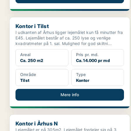
Kontor i Tilst
Kontor i Tilst
I udkanten af Århus ligger lejemålet kun få minutter fra
E45. Lejemålet består af ca. 250 lyse og venlige
kvadratmeter på 1. sal. Mulighed for god skiltni...
Areal
Pris pr. md.
Ca. 250 m2
Ca. 14.000 pr md
Område
Type
Tilst
Kontor
Mere info
Kontor i Århus N
Kontor i Århus N
Lejemålet er på 305m2. Lejemålet fordeler sig på 3