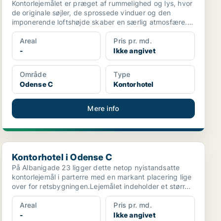
Kontorlejemålet er præget af rummelighed og lys, hvor
de originale søjler, de sprossede vinduer og den
imponerende loftshøjde skaber en særlig atmosfære.
Den...
Areal
Pris pr. md.
-
Ikke angivet
Område
Type
Odense C
Kontorhotel
Mere info
Kontorhotel i Odense C
Kontorhotel i Odense C
På Albanigade 23 ligger dette netop nyistandsatte
kontorlejemål i parterre med en markant placering lige
over for retsbygningen.Lejemålet indeholder et størr...
Areal
Pris pr. md.
-
Ikke angivet