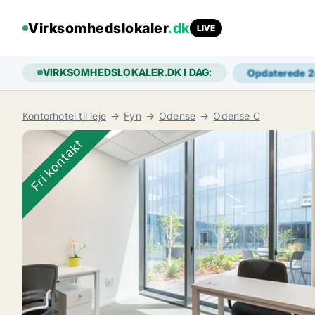
Virksomhedslokaler
.dk
LIVE
VIRKSOMHEDSLOKALER.DK I DAG:
Opdaterede 
Kontorhotel til leje
Fyn
Odense
Odense C
Fri kontakt