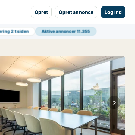
Opret
Opret annonce
Log ind
ering
2 t siden
Aktive annoncer
11.355