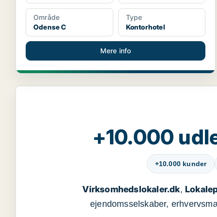
Område
Type
Odense C
Kontorhotel
Mere info
+10.000 udle
+10.000 kunder
Virksomhedslokaler.dk
Lokalep
,
ejendomsselskaber, erhvervsmægl