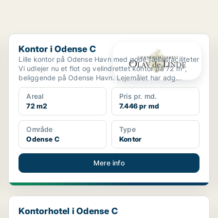
Kontor i Odense C
Kontor i Odense C
Lille kontor på Odense Havn med gode fællesfaciliteter
Vi udlejer nu et flot og velindrettet kontor på 72 m²,
beliggende på Odense Havn. Lejemålet har adg...
Areal
Pris pr. md.
72 m2
7.446 pr md
Område
Type
Odense C
Kontor
Mere info
Kontorhotel i Odense C
Kontorhotel i Odense C