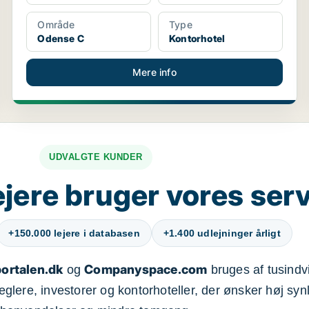
Område
Type
Odense C
Kontorhotel
Mere info
UDVALGTE KUNDER
jere bruger vores ser
+150.000 lejere i databasen
+1.400 udlejninger årligt
ortalen.dk
Companyspace.com
og
bruges af tusindvi
ere, investorer og kontorhoteller, der ønsker høj synl