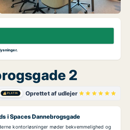
lysninger.
ebrogsgade 2
Oprettet af udlejer
PLATIN
ads i Spaces Dannebrogsgade
derne kontorløsninger møder bekvemmelighed og