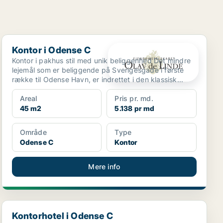
Kontor i Odense C
Kontor i Odense C
Kontor i pakhus stil med unik beliggenhed Det mindre
lejemål som er beliggende på Sverigesgade i første
række til Odense Havn, er indrettet i den klassisk...
Areal
Pris pr. md.
45 m2
5.138 pr md
Område
Type
Odense C
Kontor
Mere info
Kontorhotel i Odense C
Kontorhotel i Odense C