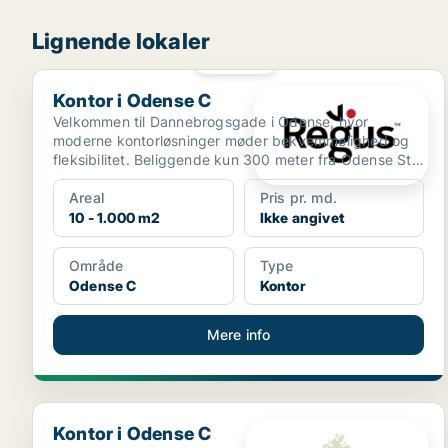
Lignende lokaler
PLATIN
Kontor i Odense C
Kontor i Odense C
Velkommen til Dannebrogsgade i Odense, hvor
moderne kontorløsninger møder bekvemmelighed og
fleksibilitet. Beliggende kun 300 meter fra Odense St.
bus- og to...
Areal
Pris pr. md.
10 - 1.000 m2
Ikke angivet
Område
Type
Odense C
Kontor
Mere info
Kontor i Odense C
Kontor i Odense C