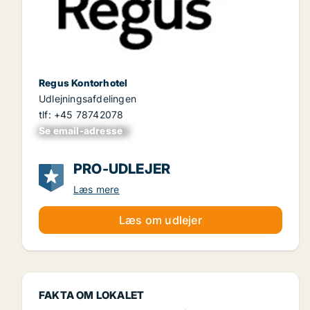
Regus Kontorhotel
Udlejningsafdelingen
tlf: +45 78742078
Se email-adresse
xxxxxxxxxxxxxxxx
PRO-UDLEJER
Læs mere
Læs om udlejer
FAKTA OM LOKALET