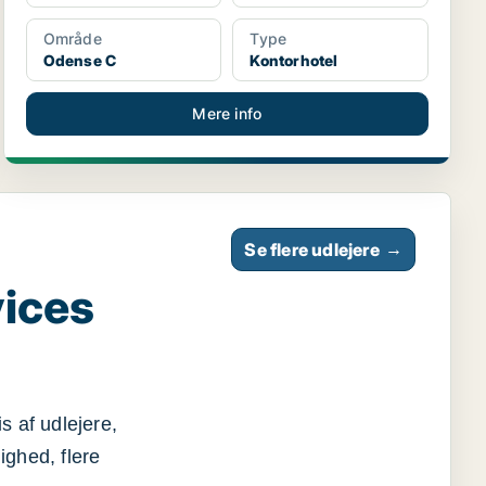
Område
Type
Odense C
Kontorhotel
Mere info
Se flere udlejere
→
vices
s af udlejere,
ighed, flere