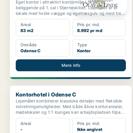
Eget kontor i attraktivt kontormiljø Lokalet er
beliggende på 1. sal i Stjerneskibet. Lejemålet er et
lokale med hvide vægge og egetræsgulv og med tre
vin...
Areal
Pris pr. md.
83 m2
8.992 pr md
Område
Type
Odense C
Kontor
Mere info
Kontorhotel i Odense C
Kontorhotel i Odense C
Lejemålet kombinerer klassiske detaljer med fleksible
indretningsmuligheder. Med både åbne kontorarealer,
mødelokaler og 1:1 lounges kan arbejdspladsen tilpa...
Areal
Pris pr. md.
-
Ikke angivet