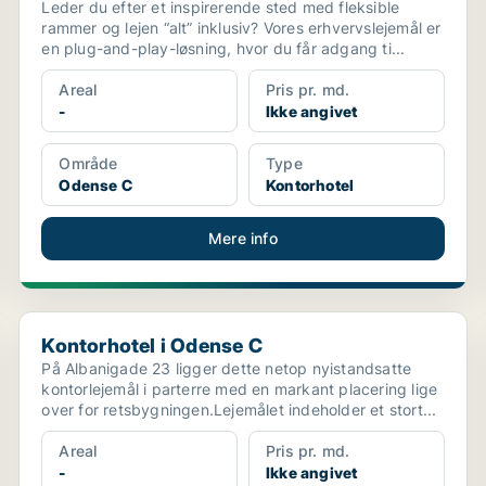
Leder du efter et inspirerende sted med fleksible
rammer og lejen “alt” inklusiv? Vores erhvervslejemål er
en plug-and-play-løsning, hvor du får adgang ti...
Areal
Pris pr. md.
-
Ikke angivet
Område
Type
Odense C
Kontorhotel
Mere info
Kontorhotel i Odense C
Kontorhotel i Odense C
På Albanigade 23 ligger dette netop nyistandsatte
kontorlejemål i parterre med en markant placering lige
over for retsbygningen.Lejemålet indeholder et stort...
Areal
Pris pr. md.
-
Ikke angivet