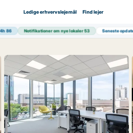
Ledige erhvervslejemål
Find lejer
24h
86
Notifikationer om nye lokaler
53
Seneste opdat