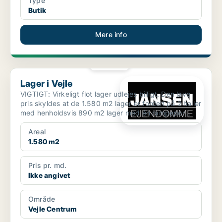
Type
Butik
Mere info
PLATIN
Lager i Vejle
Lager i Vejle
VIGTIGT: Virkeligt flot lager udlejes billigt. Den lave
pris skyldes at de 1.580 m2 lager er fordelt på 2 haller
med henholdsvis 890 m2 lager med én rampepor...
Areal
1.580 m2
Pris pr. md.
Ikke angivet
Område
Vejle Centrum