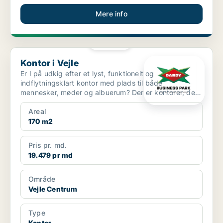
Mere info
PLATIN
Kontor i Vejle
Kontor i Vejle
Er I på udkig efter et lyst, funktionelt og
indflytningsklart kontor med plads til både
mennesker, møder og albuerum? Der er kontorer, der
bare er kvadrat...
Areal
170 m2
Pris pr. md.
19.479 pr md
Område
Vejle Centrum
Type
Kontor