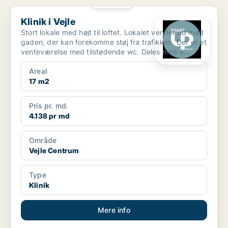
PLATIN
Klinik i Vejle
Klinik i Vejle
Stort lokale med højt til loftet. Lokalet vender ud mod
gaden, der kan forekomme støj fra trafikken. Der er et
venteværelse med tilstødende wc. Deles med é...
Areal
17 m2
Pris pr. md.
4.138 pr md
Område
Vejle Centrum
Type
Klinik
Mere info