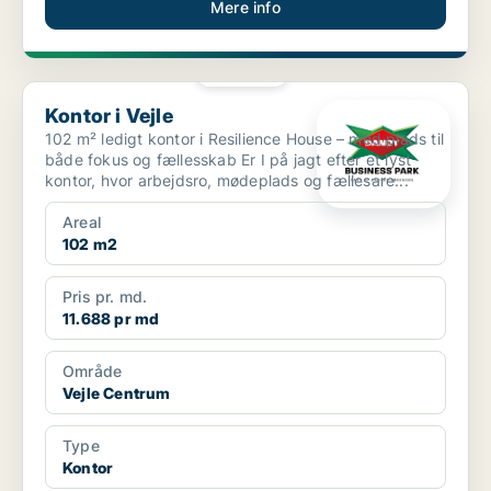
Mere info
PLATIN
Kontor i Vejle
Kontor i Vejle
102 m² ledigt kontor i Resilience House – med plads til
både fokus og fællesskab Er I på jagt efter et lyst
kontor, hvor arbejdsro, mødeplads og fællesare...
Areal
102 m2
Pris pr. md.
11.688 pr md
Område
Vejle Centrum
Type
Kontor