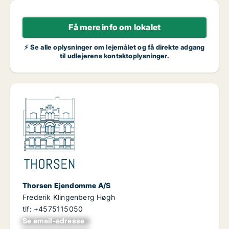
Få mere info om lokalet
⚡ Se alle oplysninger om lejemålet og få direkte adgang
til udlejerens kontaktoplysninger.
Thorsen Ejendomme A/S
Frederik Klingenberg Høgh
tlf: +4575115050
Se email-adresse
xxxxxxxxxxxxxxxx