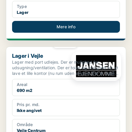
Type
Lager
Mere info
PLATIN
Lager i Vejle
Lager i Vejle
Lager med port udlejes. Der er mulighed for
udsugning/ventilation. Der er toilet og mulighed for at
lave et lille kontor (nu rum uden vindue) Der er også
mul...
Areal
690 m2
Pris pr. md.
Ikke angivet
Område
Vejle Centrum