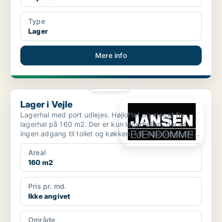
Type
Lager
Mere info
PLATIN
Lager i Vejle
Lager i Vejle
Lagerhal med port udlejes. Højloftet og meget fin
lagerhal på 160 m2. Der er kun lagerhallen, der er
ingen adgang til toilet og køkken. Må ikke bruges til...
Areal
160 m2
Pris pr. md.
Ikke angivet
Område