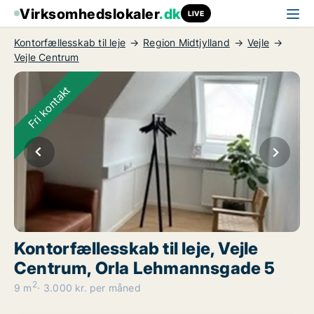
Virksomhedslokaler
.dk
LIVE
Kontorfællesskab til leje
Region Midtjylland
Vejle
Vejle Centrum
Fri kontakt
Kontorfællesskab til leje, Vejle
Centrum, Orla Lehmannsgade 5
2
9 m
3.000 kr. per måned