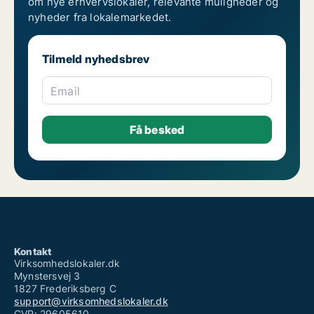
om nye erhvervslokaler, relevante muligheder og
nyheder fra lokalemarkedet.
Tilmeld nyhedsbrev
Email
Kontakt
Virksomhedslokaler.dk
Mynstersvej 3
1827 Frederiksberg C
support@virksomhedslokaler.dk
CVR: 29605610