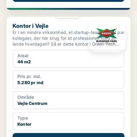
PLATIN
Kontor i Vejle
Kontor i Vejle
Er I en mindre virksomhed, et startup-team eller et par
kollegaer, der har brug for et professionelt sted at
lande hverdagen? Så er dette kontor i Green Tech...
Areal
44 m2
Pris pr. md.
5.280 pr md
Område
Vejle Centrum
Type
Kontor