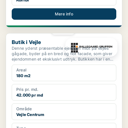
Mere info
PLATIN
Butik i Vejle
Butik i Vejle
Denne yderst præsentable ejendom midt på Vejles
gågade, byder på en bred og flot facade, som giver
ejendommen et eksklusivt udtryk. Butikken har i en
del år ...
Areal
180 m2
Pris pr. md.
42.000 pr md
Område
Vejle Centrum