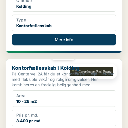
Område
Kolding
Type
Kontorfællesskab
Mere info
PLATIN
Kontorfællesskab i Kolding
Kontorfællesskab i Kolding
På Centervej 2A får du et kontorlokale til leje i Kolding
med fleksible vilkår og rolige omgivelser. Her
kombineres en fredelig beliggenhed med
professionell...
Areal
10 - 25 m2
Pris pr. md.
3.400 pr md