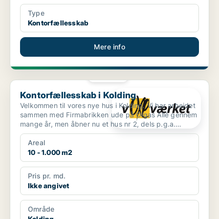
Type
Kontorfællesskab
Mere info
PLATIN
Kontorfællesskab i Kolding
Kontorfællesskab i Kolding
Velkommen til vores nye hus i Kolding. Vi har arbejdet
sammen med Firmabrikken ude på Olgas Allè gennem
mange år, men åbner nu et hus nr 2, dels p.g.a.
efter...
Areal
10 - 1.000 m2
Pris pr. md.
Ikke angivet
Område
Kolding