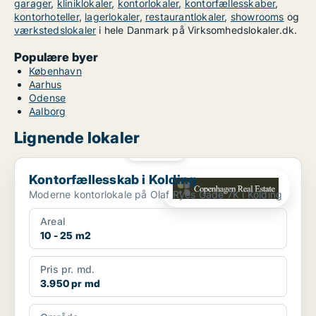
garager
,
kliniklokaler
,
kontorlokaler
,
kontorfællesskaber
,
kontorhoteller
,
lagerlokaler
,
restaurantlokaler
,
showrooms
og
værkstedslokaler
i hele Danmark på Virksomhedslokaler.dk.
Populære byer
København
Aarhus
Odense
Aalborg
Lignende lokaler
PLATIN
Kontorfællesskab i Kolding
Kontorfællesskab i Kolding
Moderne kontorlokale på Olaf Ryes Gade 7K i Kolding
Areal
10 - 25 m2
Pris pr. md.
3.950 pr md