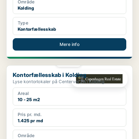
Område
Kolding
Type
Kontorfællesskab
Mere info
PLATIN
Kontorfællesskab i Kolding
Kontorfællesskab i Kolding
Lyse kontorlokaler på Centervej 2A i Kolding
Areal
10 - 25 m2
Pris pr. md.
1.425 pr md
Område