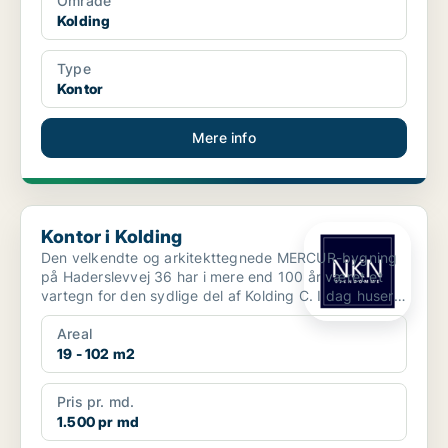
Område
Kolding
Type
Kontor
Mere info
Kontor i Kolding
Kontor i Kolding
Den velkendte og arkitekttegnede MERCUR-bygning
på Haderslevvej 36 har i mere end 100 år været et
vartegn for den sydlige del af Kolding C. I dag huser
ej...
Areal
19 - 102 m2
Pris pr. md.
1.500 pr md