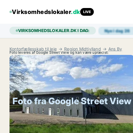
Virksomhedslokaler
.dk
LIVE
VIRKSOMHEDSLOKALER.DK I DAG:
Nye i dag
26
Kontorfællesskab til leje
Region Midtjylland
Ans By
Foto leveres af Google Street View og kan være upræcist:
Foto fra Google Street View