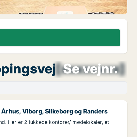
ippingsvej
[xxxxxxxx]
Se vejnr.
 Århus, Viborg, Silkeborg og Randers
nd. Her er 2 lukkede kontorer/ mødelokaler, et