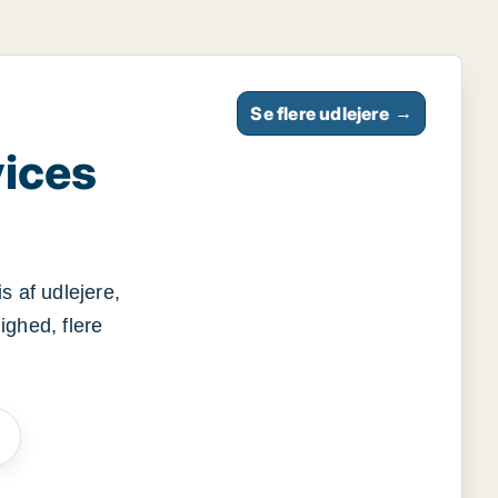
Se flere udlejere
→
vices
s af udlejere,
ighed, flere