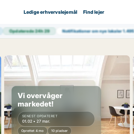
Ledige erhvervslejemål
Find lejer
Opdaterede 24h
29
Notifikationer om nye lokaler
1.49
Vi overvåger
markedet!
SENEST OPDATERET
01.02 • 27 mar.
Oprettet 4 mo
10 pladser