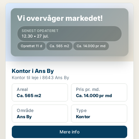
Kontor i Ans By
Vi overvåger markedet!
SENEST OPDATERET
12.30 • 27 jul.
Oprettet 11 d
Ca. 565 m2
Ca. 14.000 pr md
Kontor i Ans By
Kontor til leje i 8643 Ans By
Areal
Pris pr. md.
Ca. 565 m2
Ca. 14.000 pr md
Område
Type
Ans By
Kontor
Mere info