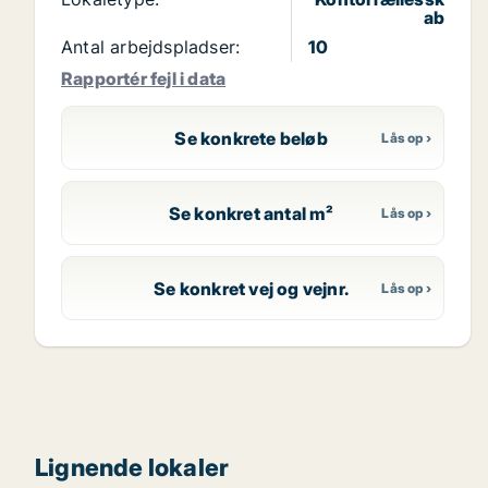
ab
Antal arbejdspladser:
10
Rapportér fejl i data
Se konkrete beløb
Se konkret antal m²
Se konkret vej og vejnr.
Lignende lokaler