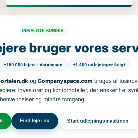
UDVALGTE KUNDER
jere bruger vores ser
+150.000 lejere i databasen
+1.400 udlejninger årligt
ortalen.dk
Companyspace.com
og
bruges af tusindvi
ere, investorer og kontorhoteller, der ønsker høj synl
henvendelser og mindre tomgang.
nu
Find lejer nu
Start udlejningsmaskinen →