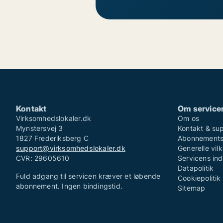
Kontakt
Om service
Virksomhedslokaler.dk
Om os
Mynstersvej 3
Kontakt & su
1827 Frederiksberg C
Abonnementsv
support@virksomhedslokaler.dk
Generelle vilk
CVR: 29605610
Servicens in
Datapolitik
Fuld adgang til servicen kræver et løbende
Cookiepolitik
abonnement. Ingen bindingstid.
Sitemap