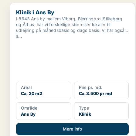
Klinik i Ans By
Klinik i Ans By
I 8643 Ans by mellem Viborg, Bjerringbro, Silkeborg
og Århus, har vi forskellige størrelser lokaler til
udlejning på månedsbasis og dags basis. Vi har også
s...
Areal
Pris pr. md.
Ca. 20 m2
Ca. 3.500 pr md
Område
Type
Ans By
Klinik
Mere info