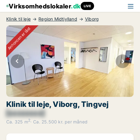
Virksomhedslokaler
.dk
LIVE
Klinik til leje
Region Midtjylland
Viborg
Annoncen er låst
Klinik til leje, Viborg, Tingvej
[xxxxxxxx]
2
Ca. 325 m
Ca. 25.500 kr. per måned