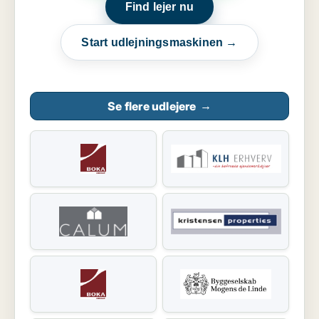
Find lejer nu
Start udlejningsmaskinen →
Se flere udlejere
→