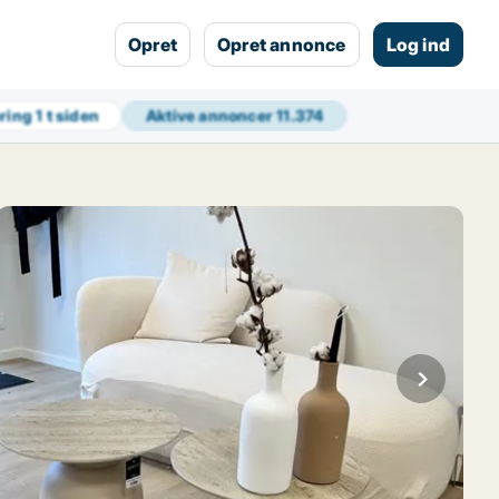
Opret
Opret annonce
Log ind
ering
1 t siden
Aktive annoncer
11.374