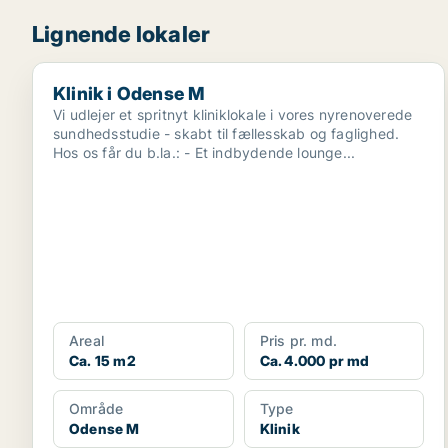
Lignende lokaler
Klinik i Odense M
Klinik i Odense M
Vi udlejer et spritnyt kliniklokale i vores nyrenoverede
sundhedsstudie - skabt til fællesskab og faglighed.
Hos os får du b.la.: - Et indbydende lounge...
Areal
Pris pr. md.
Ca. 15 m2
Ca. 4.000 pr md
Område
Type
Odense M
Klinik