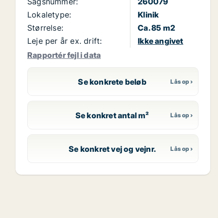
Sagsnummer:
260079
Lokaletype:
Klinik
Størrelse:
Ca. 85 m2
Leje per år ex. drift:
Ikke angivet
Rapportér fejl i data
Se konkrete beløb
Se konkret antal m²
Se konkret vej og vejnr.