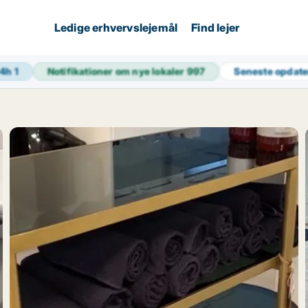
Ledige erhvervslejemål
Find lejer
24h
1
Notifikationer om nye lokaler
997
Seneste opdat