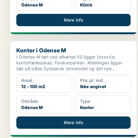
Odense M
Klinik
Mere info
Kontor i Odense M
Kontor i Odense M
I Odense M tæt ved afkørsel 50 ligger [xxxxx]s
kontorfællesskab, Forskerparken. Afdelingen ligger
tæt på både Syddansk Universitet og det nye
supersygehus og...
Areal
Pris pr. md.
12 - 100 m2
Ikke angivet
Område
Type
Odense M
Kontor
Mere info