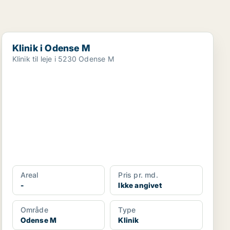
Klinik i Odense M
Klinik i Odense M
Klinik til leje i 5230 Odense M
Areal
Pris pr. md.
-
Ikke angivet
Område
Type
Odense M
Klinik