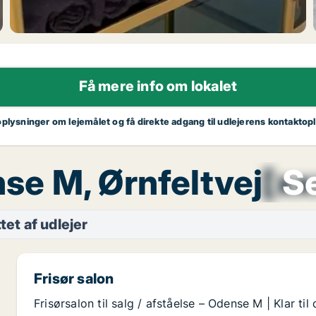
Få mere info om lokalet
oplysninger om lejemålet og få direkte adgang til udlejerens kontaktop
ense M, Ørnfeltvej
[x
Se
tet af udlejer
Frisør salon
Frisørsalon til salg / afståelse – Odense M | Klar til d