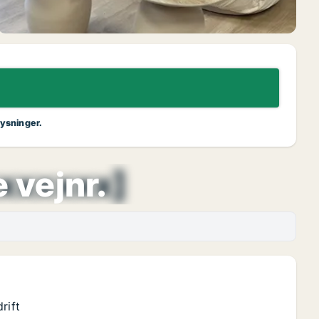
lysninger.
xxxxxxx]
 vejnr.
rift