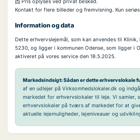
📩 Pris oplyses ved privat besked.
Kontakt for flere billeder og fremvisning. Kun seriø
Information og data
Dette erhvervslejemål, som kan anvendes til Klini
5230, og ligger i kommunen Odense, som ligger i Od
aktiveret på vores service den 18.5.2025.
Markedsindsigt: Sådan er dette erhvervslokale f
af en udlejer på Virksomhedslokaler.dk og indg
markedet for erhvervslokaler til leje. Vi samler,
erhvervslokaler på tværs af markedet for at giv
aktuelle lejemuligheder, lejeniveauer og udvikli