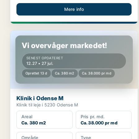
Mere info
Klinik i Odense M
Vi overvåger markedet!
SENEST OPDATERET
12.27 • 27 jul.
Oprettet 13 d
Ca. 380 m2
Ca. 38.000 pr md
Klinik i Odense M
Klinik til leje i 5230 Odense M
Areal
Pris pr. md.
Ca. 380 m2
Ca. 38.000 pr md
Område
Type