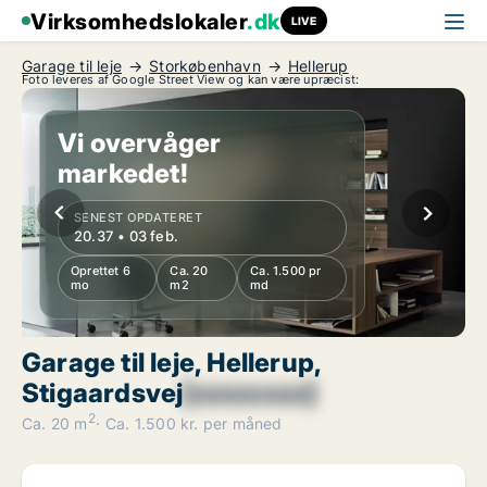
Virksomhedslokaler
.dk
LIVE
Garage til leje
Storkøbenhavn
Hellerup
Foto leveres af Google Street View og kan være upræcist:
Vi overvåger
markedet!
SENEST OPDATERET
20.37 • 03 feb.
Oprettet 6
Ca. 20
Ca. 1.500 pr
mo
m2
md
Garage til leje, Hellerup,
Stigaardsvej
[xxxxxxxx]
2
Ca. 20 m
Ca. 1.500 kr. per måned