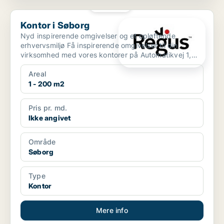
PLATIN
Kontor i Søborg
Kontor i Søborg
Nyd inspirerende omgivelser og et opløftende
erhvervsmiljø Få inspirerende omgivelser til din
virksomhed med vores kontorer på Automatikvej 1,
der ligger i ...
Areal
1 - 200 m2
Pris pr. md.
Ikke angivet
Område
Søborg
Type
Kontor
Mere info