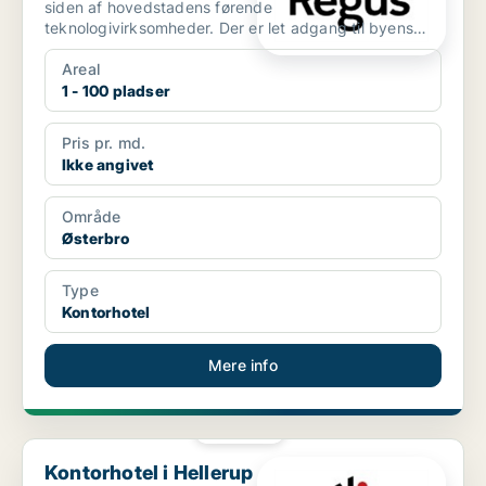
siden af hovedstadens førende
teknologivirksomheder. Der er let adgang til byens
centrum fra Lyngbyvej 20 t...
Areal
1 - 100 pladser
Pris pr. md.
Ikke angivet
Område
Østerbro
Type
Kontorhotel
Mere info
PLATIN
Kontorhotel i Hellerup
Kontorhotel i Hellerup