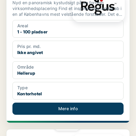
Nyd en panoramisk kystudsigt på en fornem
virksomhedsplacering Find et inspirerende landskab i
en af Københavns mest velstående forstæder. Det er
let at byd...
Areal
1 - 100 pladser
Pris pr. md.
Ikke angivet
Område
Hellerup
Type
Kontorhotel
Mere info
PLATIN
Kontor i Hellerup