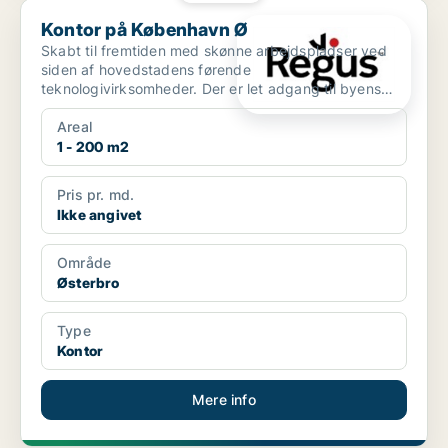
Kontor på København Ø
Kontor på København Ø
Skabt til fremtiden med skønne arbejdspladser ved
siden af hovedstadens førende
teknologivirksomheder. Der er let adgang til byens
centrum fra Lyngbyvej 20 t...
Areal
1 - 200 m2
Pris pr. md.
Ikke angivet
Område
Østerbro
Type
Kontor
Mere info