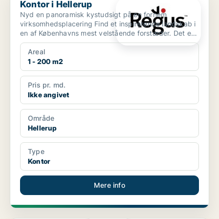
Kontor i Hellerup
Nyd en panoramisk kystudsigt på en fornem
virksomhedsplacering Find et inspirerende landskab i
en af Københavns mest velstående forstæder. Det er
let at byd...
Areal
1 - 200 m2
Pris pr. md.
Ikke angivet
Område
Hellerup
Type
Kontor
Mere info
PLATIN