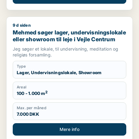
9 d siden
Mehmed søger lager, undervisningslokale eller showroom til l
Mehmed søger lager, undervisningslokale
eller showroom til leje i Vejle Centrum
Jeg søger et lokale, til undervisning, meditation og
religiøs forsamling.
Type
Lager, Undervisningslokale, Showroom
Areal
2
100 - 1.000 m
Max. per måned
7.000 DKK
Mere info