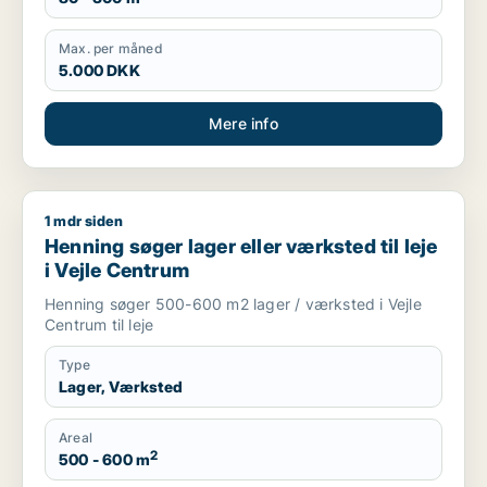
Max. per måned
5.000 DKK
Mere info
1 mdr siden
Henning søger lager eller værksted til leje i Vejle Centrum
Henning søger lager eller værksted til leje
i Vejle Centrum
Henning søger 500-600 m2 lager / værksted i Vejle
Centrum til leje
Type
Lager, Værksted
Areal
2
500 - 600 m