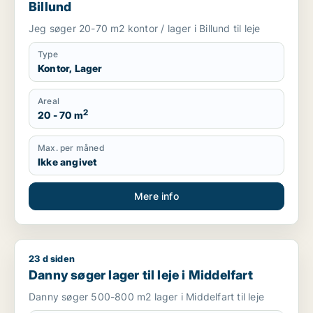
Billund
Jeg søger 20-70 m2 kontor / lager i Billund til leje
Type
Kontor, Lager
Areal
2
20 - 70 m
Max. per måned
Ikke angivet
Mere info
23 d siden
Danny søger lager til leje i Middelfart
Danny søger lager til leje i Middelfart
Danny søger 500-800 m2 lager i Middelfart til leje