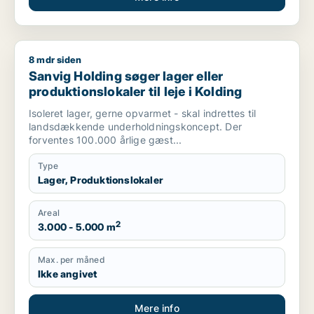
8 mdr siden
Sanvig Holding søger lager eller produktionslokaler til leje i 
Sanvig Holding søger lager eller
produktionslokaler til leje i Kolding
Isoleret lager, gerne opvarmet - skal indrettes til
landsdækkende underholdningskoncept. Der
forventes 100.000 årlige gæst...
Type
Lager, Produktionslokaler
Areal
2
3.000 - 5.000 m
Max. per måned
Ikke angivet
Mere info