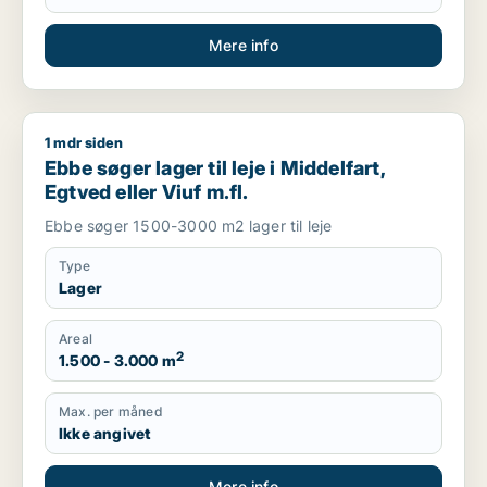
Mere info
1 mdr siden
Ebbe søger lager til leje i Middelfart, Egtved eller Viuf m.fl.
Ebbe søger lager til leje i Middelfart,
Egtved eller Viuf m.fl.
Ebbe søger 1500-3000 m2 lager til leje
Type
Lager
Areal
2
1.500 - 3.000 m
Max. per måned
Ikke angivet
Mere info