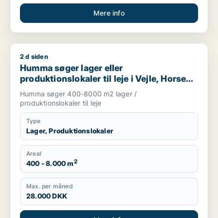
Mere info
2 d siden
Humma søger lager eller produktionslokaler til leje i Vejle, H
Humma søger lager eller
produktionslokaler til leje i Vejle, Horsens
eller Hedensted
Humma søger 400-8000 m2 lager /
produktionslokaler til leje
Type
Lager, Produktionslokaler
Areal
2
400 - 8.000 m
Max. per måned
28.000 DKK