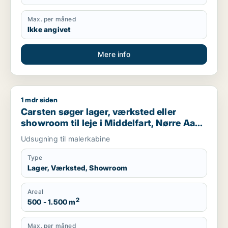
Max. per måned
Ikke angivet
Mere info
1 mdr siden
Carsten søger lager, værksted eller showroom til leje i Middel
Carsten søger lager, værksted eller
showroom til leje i Middelfart, Nørre Aaby
eller Assens m.fl.
Udsugning til malerkabine
Type
Lager, Værksted, Showroom
Areal
2
500 - 1.500 m
Max. per måned