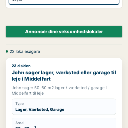
Annoncér dine virksomhedslokaler
22 lokalesøgere
23 d siden
John søger lager, værksted eller garage til leje i Middelfart
John søger lager, værksted eller garage til
leje i Middelfart
John søger 50-60 m2 lager / værksted / garage i
Middelfart til leje
Type
Lager, Værksted, Garage
Areal
2