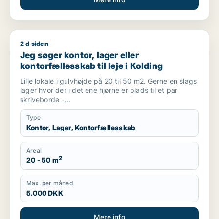
2 d siden
Jeg søger kontor, lager eller kontorfællesskab til leje i Koldin
Jeg søger kontor, lager eller
kontorfællesskab til leje i Kolding
Lille lokale i gulvhøjde på 20 til 50 m2. Gerne en slags
lager hvor der i det ene hjørne er plads til et par
skriveborde -...
Type
Kontor, Lager, Kontorfællesskab
Areal
2
20 - 50 m
Max. per måned
5.000 DKK
Mere info