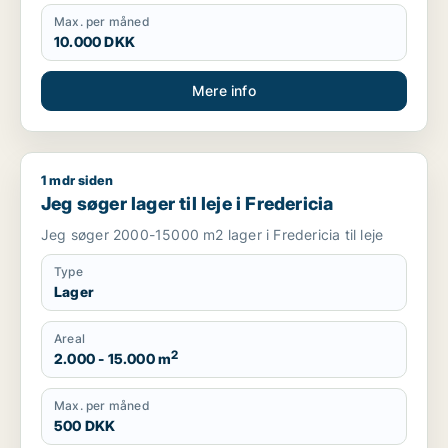
Max. per måned
10.000 DKK
Mere info
1 mdr siden
Jeg søger lager til leje i Fredericia
Jeg søger lager til leje i Fredericia
Jeg søger 2000-15000 m2 lager i Fredericia til leje
Type
Lager
Areal
2
2.000 - 15.000 m
Max. per måned
500 DKK