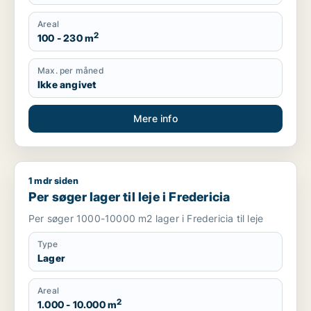
Areal
2
100 - 230 m
Max. per måned
Ikke angivet
Mere info
1 mdr siden
Per søger lager til leje i Fredericia
Per søger lager til leje i Fredericia
Per søger 1000-10000 m2 lager i Fredericia til leje
Type
Lager
Areal
2
1.000 - 10.000 m