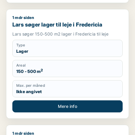
1 mdr siden
Lars søger lager til leje i Fredericia
Lars søger lager til leje i Fredericia
Lars søger 150-500 m2 lager i Fredericia til leje
Type
Lager
Areal
2
150 - 500 m
Max. per måned
Ikke angivet
Mere info
1 mdr siden
Henning søger lager eller værksted til leje i Vejle