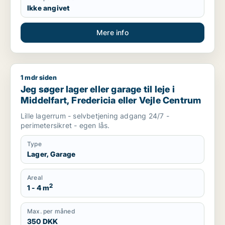
Ikke angivet
Mere info
1 mdr siden
Jeg søger lager eller garage til leje i Middelfart, Fredericia e
Jeg søger lager eller garage til leje i
Middelfart, Fredericia eller Vejle Centrum
Lille lagerrum - selvbetjening adgang 24/7 -
perimetersikret - egen lås.
Type
Lager, Garage
Areal
2
1 - 4 m
Max. per måned
350 DKK