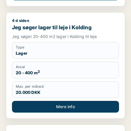
4 d siden
Jeg søger lager til leje i Kolding
Jeg søger lager til leje i Kolding
Jeg søger 20-400 m2 lager i Kolding til leje
Type
Lager
Areal
2
20 - 400 m
Max. per måned
20.000 DKK
Mere info