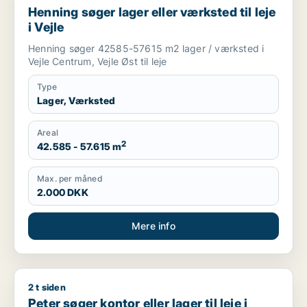
Henning søger lager eller værksted til leje
i Vejle
Henning søger 42585-57615 m2 lager / værksted i
Vejle Centrum, Vejle Øst til leje
Type
Lager, Værksted
Areal
2
42.585 - 57.615 m
Max. per måned
2.000 DKK
Mere info
2 t siden
Peter søger kontor eller lager til leje i Vejle, Skanderborg ell
Peter søger kontor eller lager til leje i