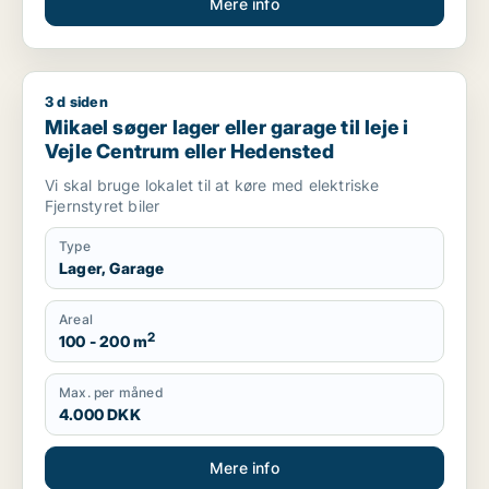
Mere info
3 d siden
Mikael søger lager eller garage til leje i Vejle Centrum eller
Mikael søger lager eller garage til leje i
Vejle Centrum eller Hedensted
Vi skal bruge lokalet til at køre med elektriske
Fjernstyret biler
Type
Lager, Garage
Areal
2
100 - 200 m
Max. per måned
4.000 DKK
Mere info