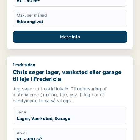
50 - 60 m
Max. per måned
Ikke angivet
Mere info
1 mdr siden
Chris søger lager, værksted eller garage til leje i Fredericia
Chris søger lager, værksted eller garage
til leje i Fredericia
Jeg søger et frostfri lokale. Til opbevaring af
materialerne ( maling, træ, osv. ) Jeg har et
handymand firma så vil ogs...
Type
Lager, Værksted, Garage
Areal
2
80 - 300 m