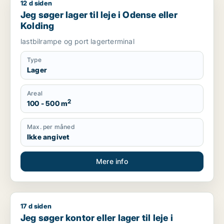
12 d siden
Jeg søger lager til leje i Odense eller Kolding
Jeg søger lager til leje i Odense eller
Kolding
lastbilrampe og port lagerterminal
Type
Lager
Areal
2
100 - 500 m
Max. per måned
Ikke angivet
Mere info
17 d siden
Jeg søger kontor eller lager til leje i Billund
Jeg søger kontor eller lager til leje i