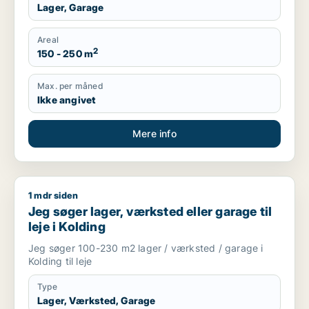
Lager, Garage
Areal
2
150 - 250 m
Max. per måned
Ikke angivet
Mere info
1 mdr siden
Jeg søger lager, værksted eller garage til leje i Kolding
Jeg søger lager, værksted eller garage til
leje i Kolding
Jeg søger 100-230 m2 lager / værksted / garage i
Kolding til leje
Type
Lager, Værksted, Garage