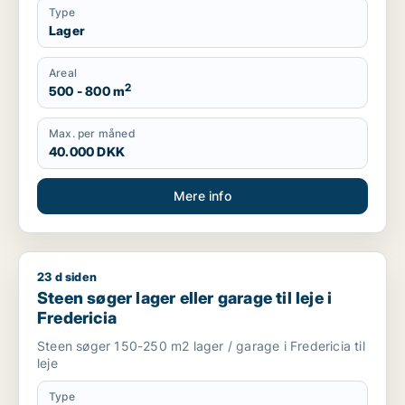
Type
Lager
Areal
2
500 - 800 m
Max. per måned
40.000 DKK
Mere info
23 d siden
Steen søger lager eller garage til leje i Fredericia
Steen søger lager eller garage til leje i
Fredericia
Steen søger 150-250 m2 lager / garage i Fredericia til
leje
Type