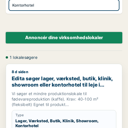
Kontorhotel
Annoncér dine virksomhedslokaler
1 lokalesøgere
8 d siden
Edita søger lager, værksted, butik, klinik, showroom eller kon
Edita søger lager, værksted, butik, klinik,
showroom eller kontorhotel til leje i
Amager, København SV eller Valby m.fl.
Vi søger et mindre produktionslokale til
fødevareproduktion (kaffe). Krav: 40-100 m²
(fleksibelt) Egnet til produkt...
Type
Lager, Værksted, Butik, Klinik, Showroom,
Kontorhotel