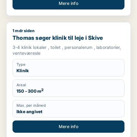
Mere info
1 mdr siden
Thomas søger klinik til leje i Skive
Thomas søger klinik til leje i Skive
3-4 klinik lokaler , toilet , personalerum , laboratorier,
venteværesle
Type
Klinik
Areal
2
150 - 300 m
Max. per måned
Ikke angivet
Mere info