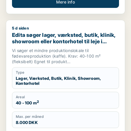
Mere info
5 d siden
Edita søger lager, værksted, butik, klinik, showroom eller kon
Edita søger lager, værksted, butik, klinik,
showroom eller kontorhotel til leje i
Amager, København SV eller Valby m.fl.
Vi søger et mindre produktionslokale til
fødevareproduktion (kaffe). Krav: 40-100 m²
(fleksibelt) Egnet til produkt...
Type
Lager, Værksted, Butik, Klinik, Showroom,
Kontorhotel
Areal
2
40 - 100 m
Max. per måned
8.000 DKK