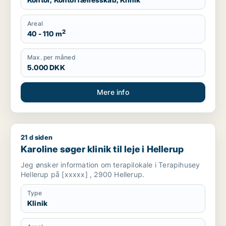
Areal
2
40 - 110 m
Max. per måned
5.000 DKK
Mere info
21 d siden
Karoline søger klinik til leje i Hellerup
Karoline søger klinik til leje i Hellerup
Jeg ønsker information om terapilokale i Terapihusey
Hellerup på [xxxxx] , 2900 Hellerup.
Type
Klinik