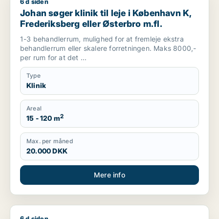
6 d siden
Johan søger klinik til leje i København K, Frederiksberg eller 
Johan søger klinik til leje i København K,
Frederiksberg eller Østerbro m.fl.
1-3 behandlerrum, mulighed for at fremleje ekstra
behandlerrum eller skalere forretningen. Maks 8000,-
per rum for at det ...
Type
Klinik
Areal
2
15 - 120 m
Max. per måned
20.000 DKK
Mere info
6 d siden