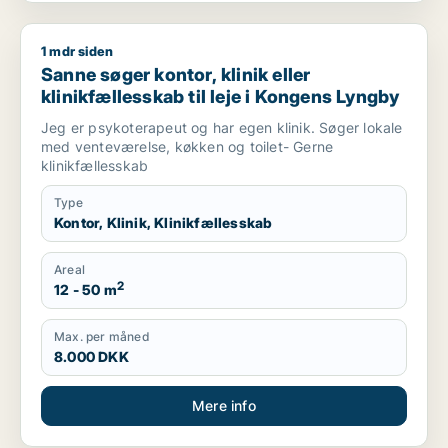
1 mdr siden
Sanne søger kontor, klinik eller klinikfællesskab til leje i Ko
Sanne søger kontor, klinik eller
klinikfællesskab til leje i Kongens Lyngby
Jeg er psykoterapeut og har egen klinik. Søger lokale
med venteværelse, køkken og toilet- Gerne
klinikfællesskab
Type
Kontor, Klinik, Klinikfællesskab
Areal
2
12 - 50 m
Max. per måned
8.000 DKK
Mere info