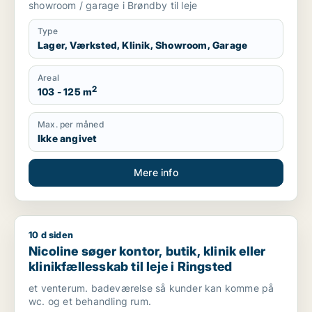
showroom / garage i Brøndby til leje
Type
Lager, Værksted, Klinik, Showroom, Garage
Areal
2
103 - 125 m
Max. per måned
Ikke angivet
Mere info
10 d siden
Nicoline søger kontor, butik, klinik eller klinikfællesskab til le
Nicoline søger kontor, butik, klinik eller
klinikfællesskab til leje i Ringsted
et venterum. badeværelse så kunder kan komme på
wc. og et behandling rum.