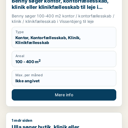
Benny søger kontor, kontorfællesskab,
klinik eller klinikfællesskab til leje i
Vissenbjerg
Benny søger 100-400 m2 kontor / kontorfællesskab /
klinik / klinikfællesskab i Vissenbjerg til leje
Type
Kontor, Kontorfællesskab, Klinik,
Klinikfællesskab
Areal
2
100 - 400 m
Max. per måned
Ikke angivet
Mere info
1 mdr siden
Ulla søger butik, klinik eller undervisningslokale til leje i Sø
Ulla søger butik, klinik eller