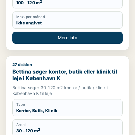
2
100 - 120 m
Max. per måned
Ikke angivet
Mere info
27 d siden
Bettina søger kontor, butik eller klinik til leje i København K
Bettina søger kontor, butik eller klinik til
leje i København K
Bettina søger 30-120 m2 kontor / butik / klinik i
København K til leje
Type
Kontor, Butik, Klinik
Areal
2
30 - 120 m