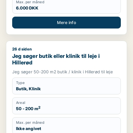
Max. per måned
6.000 DKK
Mere info
26 d siden
Jeg søger butik eller klinik til leje i Hillerød
Jeg søger butik eller klinik til leje i
Hillerød
Jeg søger 50-200 m2 butik / klinik i Hillerød til leje
Type
Butik, Klinik
Areal
2
50 - 200 m
Max. per måned
Ikke angivet