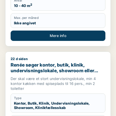
Areal
2
10 - 40 m
Max. per måned
Ikke angivet
Mere info
22 d siden
Renée søger kontor, butik, klinik, undervisningslokale, showro
Renée søger kontor, butik, klinik,
undervisningslokale, showroom eller
klinikfællesskab til leje i Ringsted
Der skal være et stort undervisningslokale, min 4
kontor køkken med spiseplads til 16 pers., min 2
toiletter
Type
Kontor, Butik, Klinik, Undervisningslokale,
Showroom, Klinikfællesskab