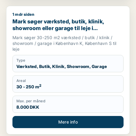
1 mdr siden
Mark søger værksted, butik, klinik, showroom eller garage ti
Mark søger værksted, butik, klinik,
showroom eller garage til leje i
København K eller København S
Mark søger 30-250 m2 værksted / butik / klinik /
showroom / garage i København K, København S til
leje
Type
Værksted, Butik, Klinik, Showroom, Garage
Areal
2
30 - 250 m
Max. per måned
8.000 DKK
Mere info