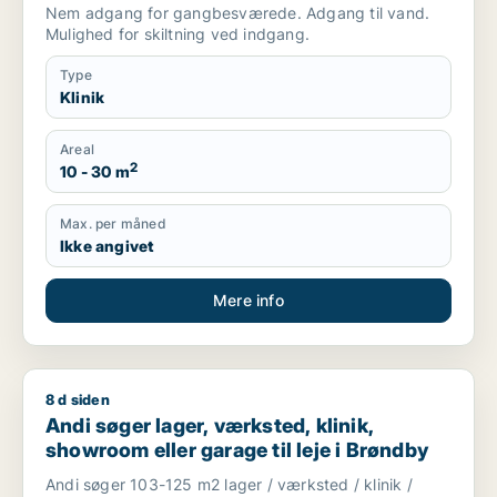
Nem adgang for gangbesværede. Adgang til vand.
Mulighed for skiltning ved indgang.
Type
Klinik
Areal
2
10 - 30 m
Max. per måned
Ikke angivet
Mere info
8 d siden
Andi søger lager, værksted, klinik, showroom eller garage til 
Andi søger lager, værksted, klinik,
showroom eller garage til leje i Brøndby
Andi søger 103-125 m2 lager / værksted / klinik /