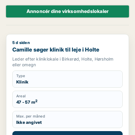
Annoncér dine virksomhedslokaler
5 d siden
Camille søger klinik til leje i Holte
Camille søger klinik til leje i Holte
Leder efter kliniklokale i Birkerød, Holte, Hørsholm
eller omegn
Type
Klinik
Areal
2
47 - 57 m
Max. per måned
Ikke angivet