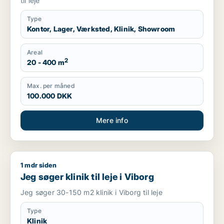
til leje
Type
Kontor, Lager, Værksted, Klinik, Showroom
Areal
2
20 - 400 m
Max. per måned
100.000 DKK
Mere info
1 mdr siden
Jeg søger klinik til leje i Viborg
Jeg søger klinik til leje i Viborg
Jeg søger 30-150 m2 klinik i Viborg til leje
Type
Klinik