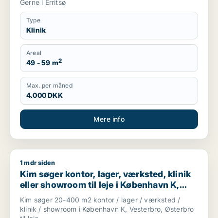
Gerne i Erritsø
Type
Klinik
Areal
2
49 - 59 m
Max. per måned
4.000 DKK
Mere info
1 mdr siden
Kim søger kontor, lager, værksted, klinik eller showroom til l
Kim søger kontor, lager, værksted, klinik
eller showroom til leje i København K,
Vesterbro eller Østerbro
Kim søger 20-400 m2 kontor / lager / værksted /
klinik / showroom i København K, Vesterbro, Østerbro