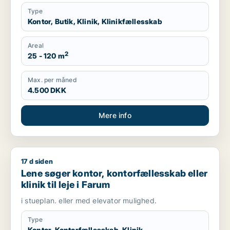
Type
Kontor, Butik, Klinik, Klinikfællesskab
Areal
2
25 - 120 m
Max. per måned
4.500 DKK
Mere info
17 d siden
Lene søger kontor, kontorfællesskab eller klinik til leje i Faru
Lene søger kontor, kontorfællesskab eller
klinik til leje i Farum
i stueplan. eller med elevator mulighed.
Type
Kontor, Kontorfællesskab, Klinik