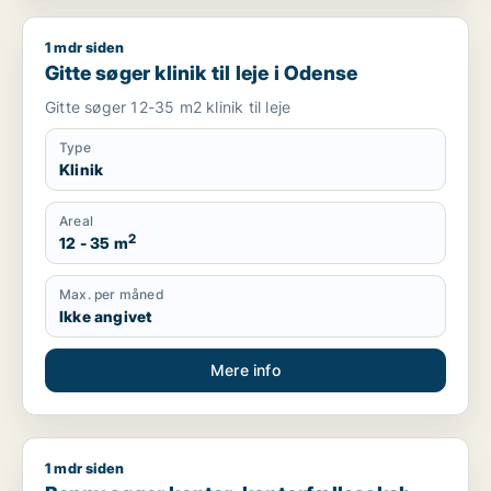
1 mdr siden
Gitte søger klinik til leje i Odense
Gitte søger klinik til leje i Odense
Gitte søger 12-35 m2 klinik til leje
Type
Klinik
Areal
2
12 - 35 m
Max. per måned
Ikke angivet
Mere info
1 mdr siden
Benny søger kontor, kontorfællesskab, klinik eller klinikfælles