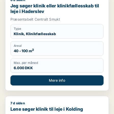
Jeg søger klinik eller klinikfællesskab til leje i Haderslev
Jeg søger klinik eller klinikfællesskab til
leje i Haderslev
Præsentabelt Centralt Smukt
Type
Klinik, Klinikfællesskab
Areal
2
40 - 100 m
Max. per måned
6.000 DKK
Mere info
7 d siden
Lene søger klinik til leje i Kolding
Lene søger klinik til leje i Kolding