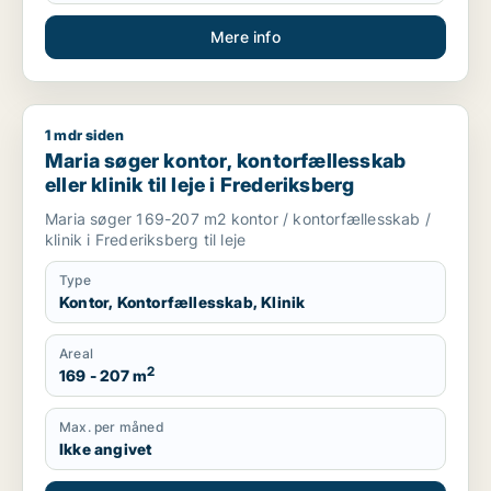
Mere info
1 mdr siden
Maria søger kontor, kontorfællesskab eller klinik til leje i Fre
Maria søger kontor, kontorfællesskab
eller klinik til leje i Frederiksberg
Maria søger 169-207 m2 kontor / kontorfællesskab /
klinik i Frederiksberg til leje
Type
Kontor, Kontorfællesskab, Klinik
Areal
2
169 - 207 m
Max. per måned
Ikke angivet