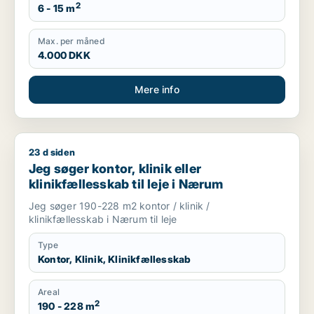
2
6 - 15 m
Max. per måned
4.000 DKK
Mere info
23 d siden
Jeg søger kontor, klinik eller klinikfællesskab til leje i Nærum
Jeg søger kontor, klinik eller
klinikfællesskab til leje i Nærum
Jeg søger 190-228 m2 kontor / klinik /
klinikfællesskab i Nærum til leje
Type
Kontor, Klinik, Klinikfællesskab
Areal
2
190 - 228 m