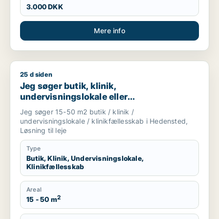
3.000 DKK
Mere info
25 d siden
Jeg søger butik, klinik, undervisningslokale eller klinikfælles
Jeg søger butik, klinik,
undervisningslokale eller
klinikfællesskab til leje i Hedensted eller
Jeg søger 15-50 m2 butik / klinik /
Løsning
undervisningslokale / klinikfællesskab i Hedensted,
Løsning til leje
Type
Butik, Klinik, Undervisningslokale,
Klinikfællesskab
Areal
2
15 - 50 m