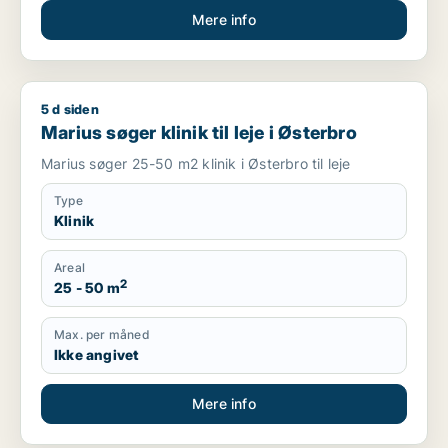
Mere info
5 d siden
Marius søger klinik til leje i Østerbro
Marius søger klinik til leje i Østerbro
Marius søger 25-50 m2 klinik i Østerbro til leje
Type
Klinik
Areal
2
25 - 50 m
Max. per måned
Ikke angivet
Mere info