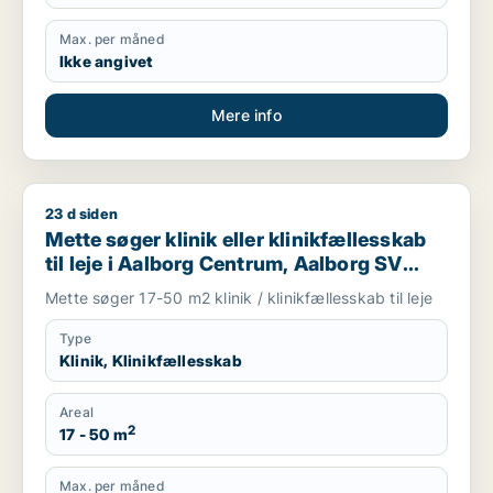
Max. per måned
Ikke angivet
Mere info
23 d siden
Mette søger klinik eller klinikfællesskab til leje i Aalborg Ce
Mette søger klinik eller klinikfællesskab
til leje i Aalborg Centrum, Aalborg SV
eller Aalborg SØ m.fl.
Mette søger 17-50 m2 klinik / klinikfællesskab til leje
Type
Klinik, Klinikfællesskab
Areal
2
17 - 50 m
Max. per måned