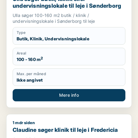
undervisningslokale til leje i Sønderborg
Ulla søger 100-160 m2 butik / klinik /
undervisningslokale i Sønderborg til leje
Type
Butik, Klinik, Undervisningslokale
Areal
2
100 - 160 m
Max. per måned
Ikke angivet
Mere info
1 mdr siden
Claudine søger klinik til leje i Fredericia
Claudine søger klinik til leje i Fredericia