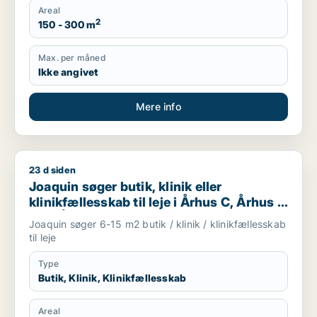
Areal
2
150 - 300 m
Max. per måned
Ikke angivet
Mere info
23 d siden
Joaquin søger butik, klinik eller klinikfællesskab til leje i Årh
Joaquin søger butik, klinik eller
klinikfællesskab til leje i Århus C, Århus N
eller Århus V m.fl.
Joaquin søger 6-15 m2 butik / klinik / klinikfællesskab
til leje
Type
Butik, Klinik, Klinikfællesskab
Areal