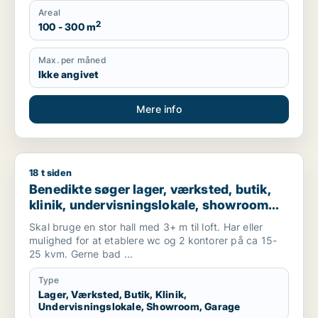
Areal
2
100 - 300 m
Max. per måned
Ikke angivet
Mere info
18 t siden
Benedikte søger lager, værksted, butik, klinik, undervisnings
Benedikte søger lager, værksted, butik,
klinik, undervisningslokale, showroom
eller garage til leje i Lunderskov
Skal bruge en stor hall med 3+ m til loft. Har eller
mulighed for at etablere wc og 2 kontorer på ca 15-
25 kvm. Gerne bad ...
Type
Lager, Værksted, Butik, Klinik,
Undervisningslokale, Showroom, Garage