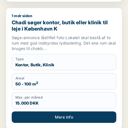
1 mdr siden
Chadi søger kontor, butik eller klinik til leje i København K
Chadi søger kontor, butik eller klinik til
leje i København K
Søge-annonce låst!Ret foto Lokalet skal bestå af to
rum med god indbyrdes lydisolering. Det ene rum skal
bruges til chokb...
Type
Kontor, Butik, Klinik
Areal
2
50 - 100 m
Max. per måned
15.000 DKK
Mere info