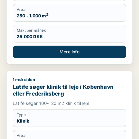
Areal
2
250 - 1.000 m
Max. per måned
25.000 DKK
Mere info
1 mdr siden
Latife søger klinik til leje i København eller Frederiksberg
Latife søger klinik til leje i København
eller Frederiksberg
Latife søger 100-120 m2 klinik til leje
Type
Klinik
Areal