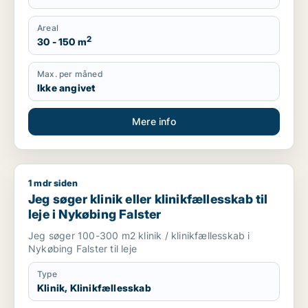
Areal
2
30 - 150 m
Max. per måned
Ikke angivet
Mere info
1 mdr siden
Jeg søger klinik eller klinikfællesskab til leje i Nykøbing Falst
Jeg søger klinik eller klinikfællesskab til
leje i Nykøbing Falster
Jeg søger 100-300 m2 klinik / klinikfællesskab i
Nykøbing Falster til leje
Type
Klinik, Klinikfællesskab