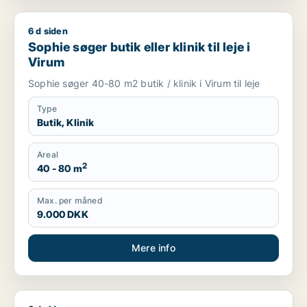
6 d siden
Sophie søger butik eller klinik til leje i Virum
Sophie søger butik eller klinik til leje i
Virum
Sophie søger 40-80 m2 butik / klinik i Virum til leje
Type
Butik, Klinik
Areal
2
40 - 80 m
Max. per måned
9.000 DKK
Mere info