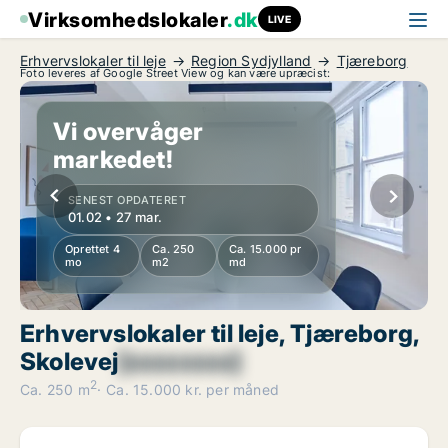
Virksomhedslokaler
.dk
LIVE
Erhvervslokaler til leje
Region Sydjylland
Tjæreborg
Foto leveres af Google Street View og kan være upræcist:
Vi overvåger
markedet!
SENEST OPDATERET
01.02 • 27 mar.
Oprettet 4
Ca. 250
Ca. 15.000 pr
mo
m2
md
Erhvervslokaler til leje, Tjæreborg,
Skolevej
[xxxxxxxx]
2
Ca. 250 m
Ca. 15.000 kr. per måned