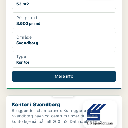
53 m2
Pris pr. md.
8.600 pr md
Område
Svendborg
Type
Kontor
Mere info
PLATIN
Kontor i Svendborg
Kontor i Svendborg
Beliggende i charmerende Kullinggade nær
Svendborg havn og centrum finder du dette
kontorlejemål på i alt 200 m2. Det indeholder 7
kontorer, tekøkken samt t...