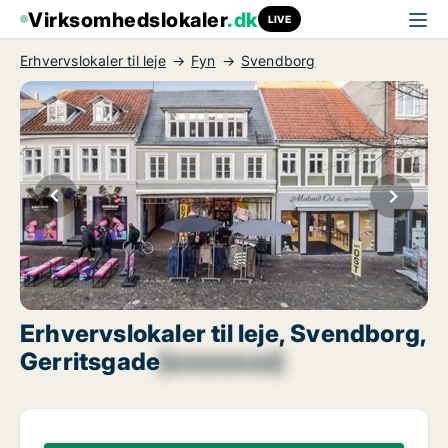
Virksomhedslokaler
.dk
LIVE
Erhvervslokaler til leje
Fyn
Svendborg
Erhvervslokaler til leje, Svendborg,
Gerritsgade
[xxxxxxxx]