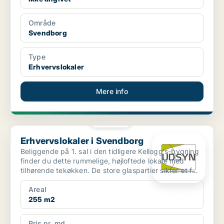
Område
Svendborg
Type
Erhvervslokaler
Mere info
PLATIN
Erhvervslokaler i Svendborg
Erhvervslokaler i Svendborg
Beliggende på 1. sal i den tidligere Kellogg's-bygning
finder du dette rummelige, højloftede lokale med
tilhørende tekøkken. De store glaspartier sikrer et f...
Areal
255 m2
Pris pr. md.