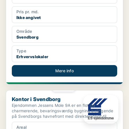
Pris pr. md.
Ikke angivet
Område
Svendborg
Type
Erhvervslokaler
Mere info
PLATIN
Kontor i Svendborg
Kontor i Svendborg
Ejendommen Jessens Mole 9A er en flot og
charmerende, bevaringsværdig bygning beliggende
på Svendborgs havnefront med direkte udsigt til
havnen. Huset, so...
Areal