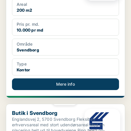
Areal
200 m2
Pris pr. md.
10.000 pr md
Område
Svendborg
Type
Kontor
Mere info
PLATIN
Butik i Svendborg
Butik i Svendborg
Englandsvej 2, 5700 Svendborg Fleksibelt
erhvervsareal med stort udendørsareal Med en
placering helt ud til hovedvejene Ring Nord og