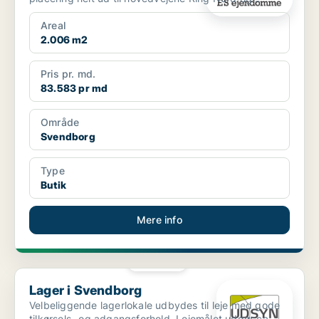
Ørbækvej får du her ...
Areal
2.006 m2
Pris pr. md.
83.583 pr md
Område
Svendborg
Type
Butik
Mere info
PLATIN
Lager i Svendborg
Lager i Svendborg
Velbeliggende lagerlokale udbydes til leje med gode
tilkørsels- og adgangsforhold. Lejemålet udgør ca.