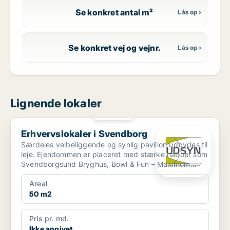
Se konkret antal m²
Se konkret vej og vejnr.
Lignende lokaler
PLATIN
Erhvervslokaler i Svendborg
Erhvervslokaler i Svendborg
Særdeles velbeliggende og synlig pavillon udbydes til
leje. Ejendommen er placeret med stærke naboer som
Svendborgsund Bryghus, Bowl & Fun – Maximum
samt Cit...
Areal
50 m2
Pris pr. md.
Ikke angivet