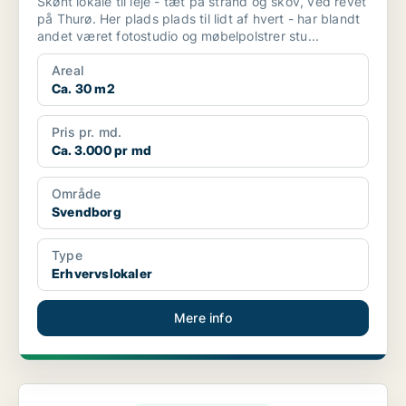
Skønt lokale til leje - tæt på strand og skov, ved revet
på Thurø. Her plads plads til lidt af hvert - har blandt
andet været fotostudio og møbelpolstrer stu...
Areal
Ca. 30 m2
Pris pr. md.
Ca. 3.000 pr md
Område
Svendborg
Type
Erhvervslokaler
Mere info