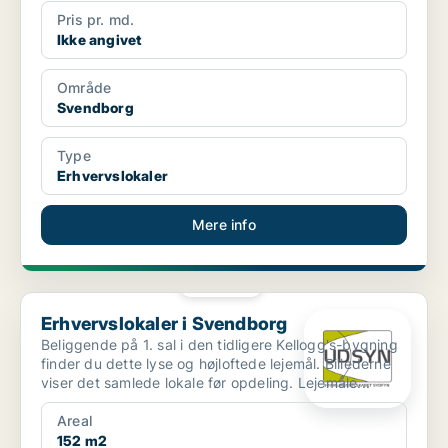
Pris pr. md.
Ikke angivet
Område
Svendborg
Type
Erhvervslokaler
Mere info
PLATIN
Erhvervslokaler i Svendborg
Erhvervslokaler i Svendborg
Beliggende på 1. sal i den tidligere Kellogg's-bygning
finder du dette lyse og højloftede lejemål. Billederne
viser det samlede lokale før opdeling. Lejemåle...
Areal
152 m2