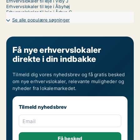
Erhvervslokaler til leje i Viby J
Erhvervslokaler til leje i Åbyhøj
Erhvervslokaler til leje i Århus C
Erhvervslokaler til leje i Århus N
Se alle populære søgninger
Erhvervslokaler til leje i Århus V
Få nye erhvervslokaler
direkte i din indbakke
Tilmeld dig vores nyhedsbrev og få gratis besked
om nye erhvervslokaler, relevante muligheder og
nyheder fra lokalemarkedet.
Tilmeld nyhedsbrev
Email