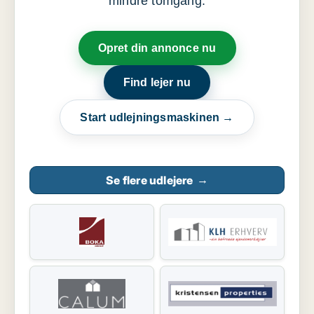
mindre tomgang.
Opret din annonce nu
Find lejer nu
Start udlejningsmaskinen →
Se flere udlejere
→