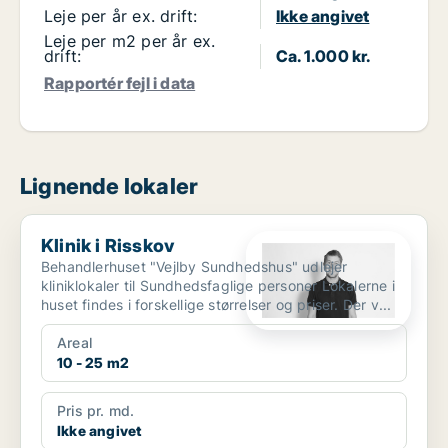
Leje per år ex. drift:
Ikke angivet
Leje per m2 per år ex.
drift:
Ca. 1.000 kr.
Rapportér fejl i data
Lignende lokaler
Klinik i Risskov
Klinik i Risskov
Behandlerhuset "Vejlby Sundhedshus" udlejer
kliniklokaler til Sundhedsfaglige personer Lokalerne i
huset findes i forskellige størrelser og priser. Der v...
Areal
10 - 25 m2
Pris pr. md.
Ikke angivet