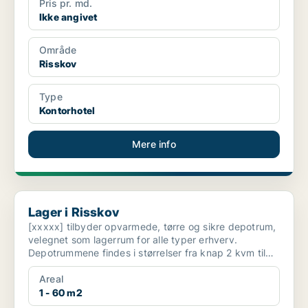
Pris pr. md.
Ikke angivet
Område
Risskov
Type
Kontorhotel
Mere info
Lager i Risskov
Lager i Risskov
[xxxxx] tilbyder opvarmede, tørre og sikre depotrum,
velegnet som lagerrum for alle typer erhverv.
Depotrummene findes i størrelser fra knap 2 kvm til
60 kvm...
Areal
1 - 60 m2