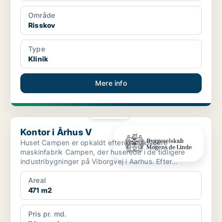
Område
Risskov
Type
Klinik
Mere info
PLATIN
Kontor i Århus V
Kontor i Århus V
Huset Campen er opkaldt efter den tidligere
maskinfabrik Campen, der huserede i de tidligere
industribygninger på Viborgvej i Aarhus. Efter
omfattende istand...
Areal
471 m2
Pris pr. md.