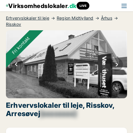
Virksomhedslokaler
.dk
LIVE
Erhvervslokaler til leje
Region Midtjylland
Århus
Risskov
Fri kontakt
Erhvervslokaler til leje, Risskov,
Arresøvej
[xxxxxxxx]