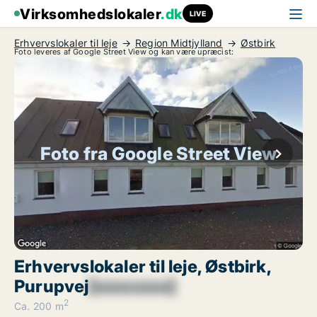
Virksomhedslokaler
.dk
LIVE
Erhvervslokaler til leje
Region Midtjylland
Østbirk
Foto leveres af Google Street View og kan være upræcist:
Foto fra Google Street View
Erhvervslokaler til leje, Østbirk,
Purupvej
[xxxxxxxx]
2
Ca. 200 m