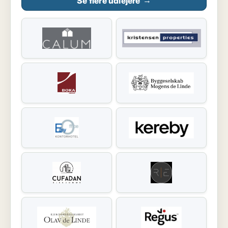
Se flere udlejere
→