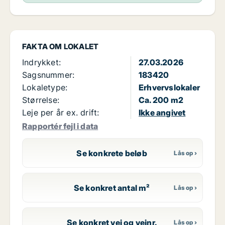
FAKTA OM LOKALET
Indrykket:
27.03.2026
Sagsnummer:
183420
Lokaletype:
Erhvervslokaler
Størrelse:
Ca. 200 m2
Leje per år ex. drift:
Ikke angivet
Rapportér fejl i data
Se konkrete beløb
Se konkret antal m²
Se konkret vej og vejnr.