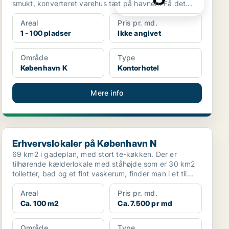
smukt, konverteret varehus tæt på havnen. Få det...
Areal
Pris pr. md.
1 - 100 pladser
Ikke angivet
Område
Type
København K
Kontorhotel
Mere info
Erhvervslokaler på København N
Erhvervslokaler på København N
69 km2 i gadeplan, med stort te-køkken. Der er
tilhørende kælderlokale med ståhøjde som er 30 km2
toiletter, bad og et fint vaskerum, finder man i et til...
Areal
Pris pr. md.
Ca. 100 m2
Ca. 7.500 pr md
Område
Type