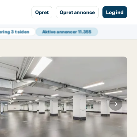
Opret
Opret annonce
Log ind
ering
3 t siden
Aktive annoncer
11.355