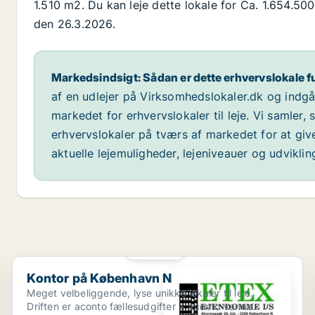
1.510 m2. Du kan leje dette lokale for Ca. 1.654.500 
den 26.3.2026.
Markedsindsigt: Sådan er dette erhvervslokale f
af en udlejer på Virksomhedslokaler.dk og indg
markedet for erhvervslokaler til leje. Vi samler,
erhvervslokaler på tværs af markedet for at giv
aktuelle lejemuligheder, lejeniveauer og udvikli
PLATIN
Kontor på København N
Kontor på København N
Meget velbeliggende, lyse unikke lokaler til leje.
Driften er aconto fællesudgifter + aconto varme.