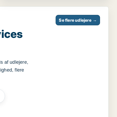
Se flere udlejere
→
vices
s af udlejere,
ighed, flere