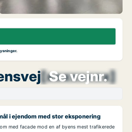
lysninger.
gensvej
[xxxxxxxx]
Se vejnr.
emål i ejendom med stor eksponering
om med facade mod en af byens mest trafikerede