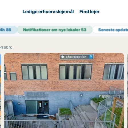
Ledige erhvervslejemål
Find lejer
24h
86
Notifikationer om nye lokaler
53
Seneste opdat
rrebro