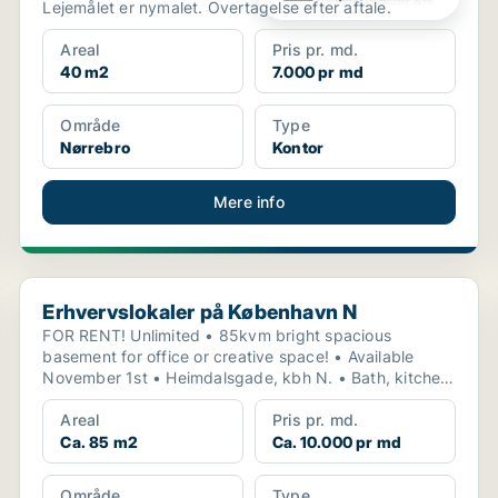
Lejemålet er nymalet. Overtagelse efter aftale.
Areal
Pris pr. md.
40 m2
7.000 pr md
Område
Type
Nørrebro
Kontor
Mere info
Erhvervslokaler på København N
Erhvervslokaler på København N
FOR RENT! Unlimited • 85kvm bright spacious
basement for office or creative space! • Available
November 1st • Heimdalsgade, kbh N. • Bath, kitchen,
heat...
Areal
Pris pr. md.
Ca. 85 m2
Ca. 10.000 pr md
Område
Type