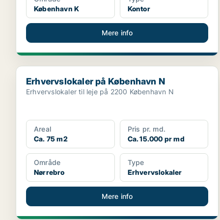
København K
Kontor
Mere info
Erhvervslokaler på København N
Erhvervslokaler på København N
Erhvervslokaler til leje på 2200 København N
Areal
Pris pr. md.
Ca. 75 m2
Ca. 15.000 pr md
Område
Type
Nørrebro
Erhvervslokaler
Mere info