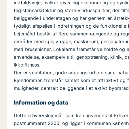
indfaldsveje, hvilket giver høj eksponering og synl
teglstensarkitektur og store vinduespartier, der til
beliggende i underetagen og har gennem en årrækk
tydeligt afspejles i indretningen og de funktionelle f
Lejemålet består af flere sammenhængende og regul
områder med spejlvægge, maskinrum, personalerum
med brusenicher. Lokalerne fremstår velholdte og me
anvendelse, eksempelvis til genoptræning, klinik, da
ikke fitness.
Der er ventilation, gode adgangsforhold samt naturl
Ejendommen fremstår samlet som et attraktivt og 
muligheder, centralt beliggende i et aktivt byområd
Information og data
Dette erhvervslejemål, som kan anvendes til Erhver
postnummeret 2200, og ligger i kommunen København