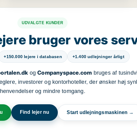
UDVALGTE KUNDER
jere bruger vores ser
+150.000 lejere i databasen
+1.400 udlejninger årligt
ortalen.dk
Companyspace.com
og
bruges af tusindvi
ere, investorer og kontorhoteller, der ønsker høj synl
henvendelser og mindre tomgang.
nu
Find lejer nu
Start udlejningsmaskinen →