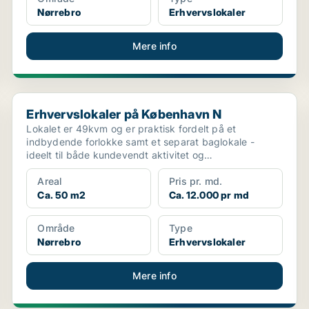
Nørrebro
Erhvervslokaler
Mere info
Erhvervslokaler på København N
Erhvervslokaler på København N
Lokalet er 49kvm og er praktisk fordelt på et
indbydende forlokke samt et separat baglokale -
ideelt til både kundevendt aktivitet og
arbejds-/lagerplads. P...
Areal
Pris pr. md.
Ca. 50 m2
Ca. 12.000 pr md
Område
Type
Nørrebro
Erhvervslokaler
Mere info