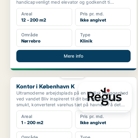
handicapvenligt med elevator og godkendt ti...
Areal
Pris pr. md.
12 - 200 m2
Ikke angivet
Område
Type
Nørrebro
Klinik
Mere info
PLATIN
Kontor i København K
Kontor i København K
Ultramoderne arbejdsplads på en idyllisk beliggenhed
ved vandet Bliv inspireret til dit bedste arbejde i et
smukt, konverteret varehus tæt på havnen. Få det...
Areal
Pris pr. md.
1 - 200 m2
Ikke angivet
Område
Type