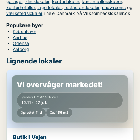
garager
,
kliniklokaler
,
kontorlokaler
,
kontorfællesskaber
,
kontorhoteller
,
lagerlokaler
,
restaurantlokaler
,
showrooms
og
værkstedslokaler
i hele Danmark på Virksomhedslokaler.dk.
Populære byer
København
Aarhus
Odense
Aalborg
Lignende lokaler
Butik i Vejen
Vi overvåger markedet!
SENEST OPDATERET
12.11 • 27 jul.
Oprettet 11 d
Ca. 155 m2
Butik i Vejen