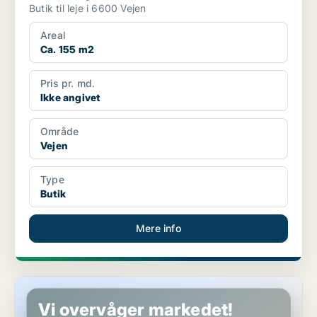
Butik til leje i 6600 Vejen
Areal
Ca. 155 m2
Pris pr. md.
Ikke angivet
Område
Vejen
Type
Butik
Mere info
Restaurant i Vejen
Vi overvåger markedet!