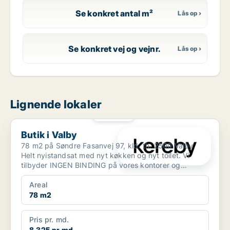
Se konkret antal m²
Se konkret vej og vejnr.
Lignende lokaler
PLATIN
Butik i Valby
Butik i Valby
78 m2 på Søndre Fasanvej 97, kld. th. 2500 Valby
Helt nyistandsat med nyt køkken og nyt toilet. Vi
tilbyder INGEN BINDING på vores kontorer og
butikker...
Areal
78 m2
Pris pr. md.
8.325 pr md