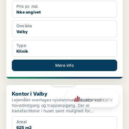
Pris pr. md.
Ikke angivet
Område
Valby
Type
Klinik
Mere info
PLATIN
Kontor i Valby
Kontor i Valby
Lejemålet overtages nyistandsat. Elevator ved
hovedindgang og trappeopgang. Der er
badefaciliteter i huset samt mulighed for
massageordning og parkering ...
Areal
625 m2