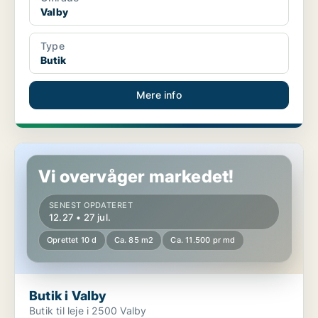
Valby
Type
Butik
Mere info
Butik i Valby
Vi overvåger markedet!
SENEST OPDATERET
12.27 • 27 jul.
Oprettet 10 d
Ca. 85 m2
Ca. 11.500 pr md
Butik i Valby
Butik til leje i 2500 Valby