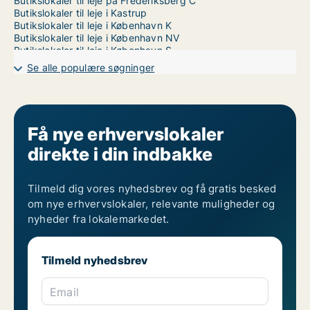
Butikslokaler til leje på Frederiksberg C
Butikslokaler til leje i Kastrup
Butikslokaler til leje i København K
Butikslokaler til leje i København NV
Butikslokaler til leje i København S
Butikslokaler til leje i København SV
Se alle populære søgninger
Butikslokaler til leje i Nordhavn
Butikslokaler til leje på Nørrebro
Butikslokaler til leje i Vanløse
Butikslokaler til leje på Vesterbro
Butikslokaler til leje i Ørestad
Få nye erhvervslokaler
Butikslokaler til leje på Østerbro
direkte i din indbakke
Tilmeld dig vores nyhedsbrev og få gratis besked
om nye erhvervslokaler, relevante muligheder og
nyheder fra lokalemarkedet.
Tilmeld nyhedsbrev
Email