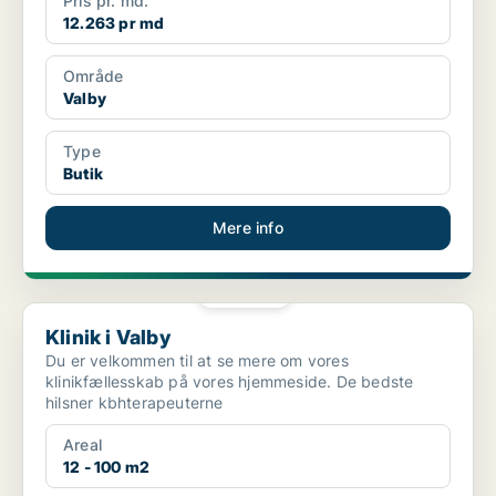
Pris pr. md.
12.263 pr md
Område
Valby
Type
Butik
Mere info
PLATIN
Klinik i Valby
Klinik i Valby
Du er velkommen til at se mere om vores
klinikfællesskab på vores hjemmeside. De bedste
hilsner kbhterapeuterne
Areal
12 - 100 m2