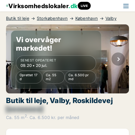
Virksomhedslokaler
.dk
LIVE
Butik til leje
Storkøbenhavn
København
Valby
Vi overvåger
markedet!
SENEST OPDATERET
09.20 • 20 jul.
Oprettet 17
Ca. 55
Ca. 6.500 pr
d
m2
md
Butik til leje, Valby, Roskildevej
[xxxxxxxx]
2
Ca. 55 m
Ca. 6.500 kr. per måned