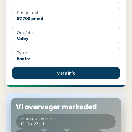
Pris pr. md.
67.708 pr md
Område
Valby
Type
Kontor
Mere info
Butik i Valby
Vi overvåger markedet!
SENEST OPDATERET
12.13 • 27 jul.