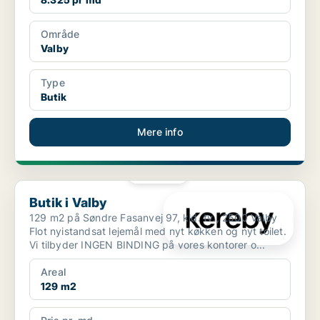
Område
Valby
Type
Butik
Mere info
PLATIN
Butik i Valby
Butik i Valby
129 m2 på Søndre Fasanvej 97, kld. tv., 2500 Valby
Flot nyistandsat lejemål med nyt køkken og nyt toilet.
Vi tilbyder INGEN BINDING på vores kontorer o...
Areal
129 m2