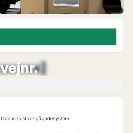
xxxxxx]
vejnr.
på Odenses store gågadesystem.