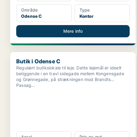
Område
Type
Odense C
Kontor
Mere info
Butik i Odense C
Butik i Odense C
Regulært butikslokale til leje. Dette lejemål er ideelt
beliggende i en travl sidegade mellem Kongensgade
og Grønnegade, på strækningen mod Brandts
Passag...
Areal
Pris pr. md.