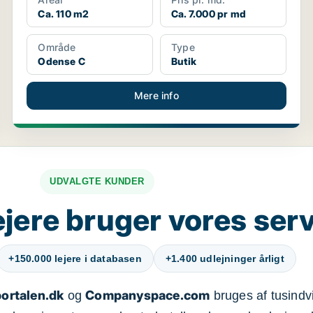
Ca. 110 m2
Ca. 7.000 pr md
Område
Type
Odense C
Butik
Mere info
UDVALGTE KUNDER
jere bruger vores ser
+150.000 lejere i databasen
+1.400 udlejninger årligt
ortalen.dk
Companyspace.com
og
bruges af tusindvi