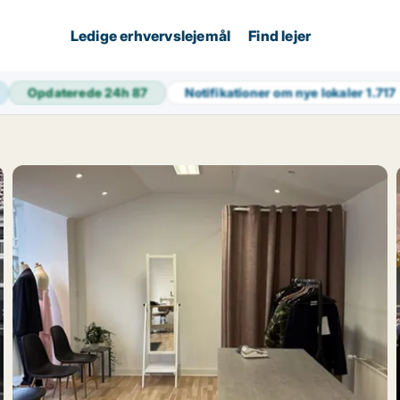
Ledige erhvervslejemål
Find lejer
Opdaterede 24h
87
Notifikationer om nye lokaler
1.717