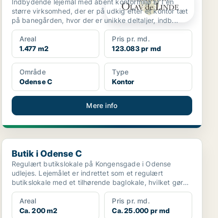
Indbydende lejemål med åbent kontormiljø Er I en
større virksomhed, der er på udkig efter et kontor tæt
på banegården, hvor der er unikke deltaljer, indb...
Areal
Pris pr. md.
1.477 m2
123.083 pr md
Område
Type
Odense C
Kontor
Mere info
Butik i Odense C
Butik i Odense C
Regulært butikslokale på Kongensgade i Odense
udlejes. Lejemålet er indrettet som et regulært
butikslokale med et tilhørende baglokale, hvilket gør
det ve...
Areal
Pris pr. md.
Ca. 200 m2
Ca. 25.000 pr md