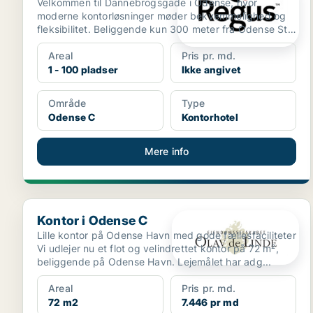
Velkommen til Dannebrogsgade i Odense, hvor
moderne kontorløsninger møder bekvemmelighed og
fleksibilitet. Beliggende kun 300 meter fra Odense St.
bus- og to...
Areal
Pris pr. md.
1 - 100 pladser
Ikke angivet
Område
Type
Odense C
Kontorhotel
Mere info
Kontor i Odense C
Kontor i Odense C
Lille kontor på Odense Havn med gode fællesfaciliteter
Vi udlejer nu et flot og velindrettet kontor på 72 m²,
beliggende på Odense Havn. Lejemålet har adg...
Areal
Pris pr. md.
72 m2
7.446 pr md