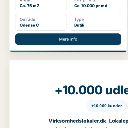
Ca. 75 m2
Ca. 10.000 pr md
Område
Type
Odense C
Butik
Mere info
+10.000 udle
+10.000 kunder
Virksomhedslokaler.dk
Lokalep
,