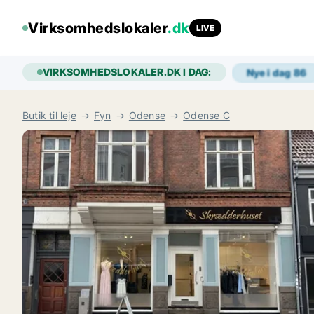
Virksomhedslokaler
.dk
LIVE
VIRKSOMHEDSLOKALER.DK I DAG:
Nye i dag
86
Butik til leje
Fyn
Odense
Odense C