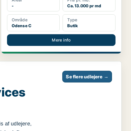
-
Ca. 13.000 pr md
Område
Type
Odense C
Butik
Mere info
Se flere udlejere
→
vices
s af udlejere,