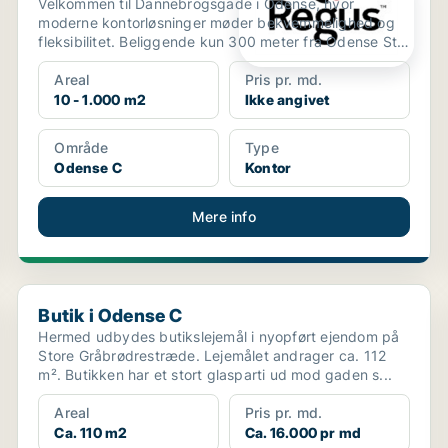
Velkommen til Dannebrogsgade i Odense, hvor
moderne kontorløsninger møder bekvemmelighed og
fleksibilitet. Beliggende kun 300 meter fra Odense St.
bus- og to...
Areal
Pris pr. md.
10 - 1.000 m2
Ikke angivet
Område
Type
Odense C
Kontor
Mere info
Butik i Odense C
Butik i Odense C
Hermed udbydes butikslejemål i nyopført ejendom på
Store Gråbrødrestræde. Lejemålet andrager ca. 112
m². Butikken har et stort glasparti ud mod gaden s...
Areal
Pris pr. md.
Ca. 110 m2
Ca. 16.000 pr md