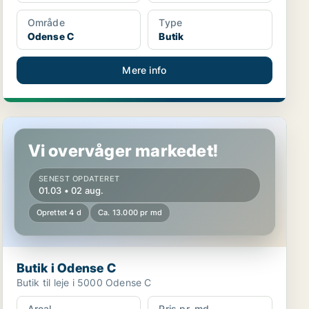
Område
Type
Odense C
Butik
Mere info
Butik i Odense C
Vi overvåger markedet!
SENEST OPDATERET
01.03 • 02 aug.
Oprettet 4 d
Ca. 13.000 pr md
Butik i Odense C
Butik til leje i 5000 Odense C
Areal
Pris pr. md.