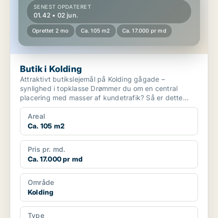
SENEST OPDATERET
01.42 • 02 jun.
Oprettet 2 mo
Ca. 105 m2
Ca. 17.000 pr md
Butik i Kolding
Attraktivt butikslejemål på Kolding gågade –
synlighed i topklasse Drømmer du om en central
placering med masser af kundetrafik? Så er dette
flotte butik...
Areal
Ca. 105 m2
Pris pr. md.
Ca. 17.000 pr md
Område
Kolding
Type