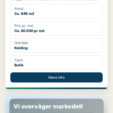
med bu...
Areal
Ca. 645 m2
Pris pr. md.
Ca. 40.000 pr md
Område
Kolding
Type
Butik
Mere info
Butik i Kolding
Vi overvåger markedet!