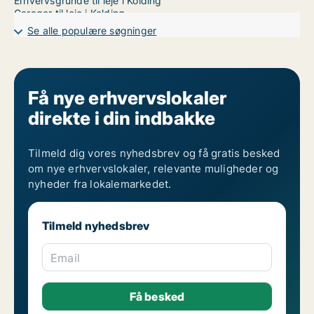
Erhvervsgrunde til leje i Kolding
Garager til leje i Kolding
Butikslokaler til leje i Esbjerg
Se alle populære søgninger
Få nye erhvervslokaler
direkte i din indbakke
Tilmeld dig vores nyhedsbrev og få gratis besked
om nye erhvervslokaler, relevante muligheder og
nyheder fra lokalemarkedet.
Tilmeld nyhedsbrev
Email