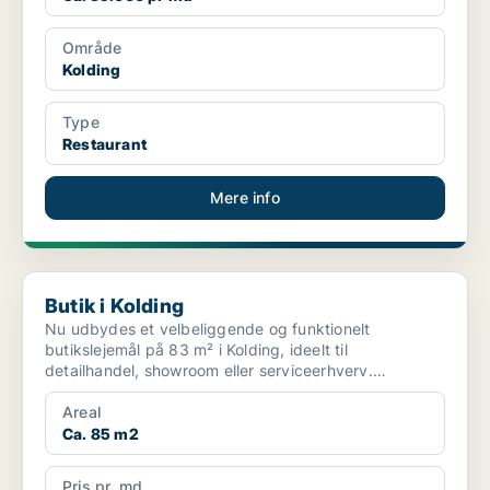
Område
Kolding
Type
Restaurant
Mere info
Butik i Kolding
Butik i Kolding
Nu udbydes et velbeliggende og funktionelt
butikslejemål på 83 m² i Kolding, ideelt til
detailhandel, showroom eller serviceerhverv.
Lejemålet fremstår lyst ...
Areal
Ca. 85 m2
Pris pr. md.