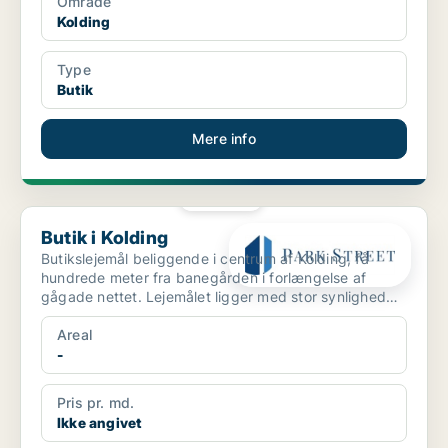
Område
Kolding
Type
Butik
Mere info
PLATIN
Butik i Kolding
Butik i Kolding
Butikslejemål beliggende i centrum af Kolding, få
hundrede meter fra banegården i forlængelse af
gågade nettet. Lejemålet ligger med stor synlighed
og mange ...
Areal
-
Pris pr. md.
Ikke angivet