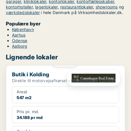
garager
,
kliniklokaler
,
kontorlokaler
,
kontorfællesskaber
,
kontorhoteller
,
lagerlokaler
,
restaurantlokaler
,
showrooms
og
værkstedslokaler
i hele Danmark på Virksomhedslokaler.dk.
Populære byer
København
Aarhus
Odense
Aalborg
Lignende lokaler
PLATIN
Butik i Kolding
Butik i Kolding
Direkte til motorvejsafkørsel - Brandrupdam E20/E45
Areal
547 m2
Pris pr. md.
34.188 pr md