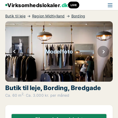
Virksomhedslokaler
.dk
LIVE
Butik til leje
Region Midtjylland
Bording
Modelfoto
Butik til leje, Bording, Bredgade
2
Ca. 60 m
Ca. 3.000 kr. per måned