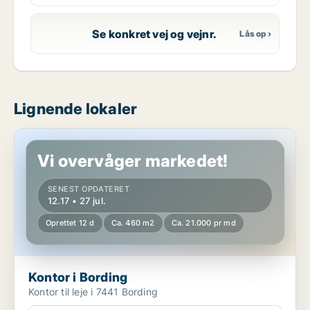
Se konkret vej og vejnr.
Lignende lokaler
Kontor i Bording
Vi overvåger markedet!
SENEST OPDATERET
12.17 • 27 jul.
Oprettet 12 d
Ca. 460 m2
Ca. 21.000 pr md
Kontor i Bording
Kontor til leje i 7441 Bording